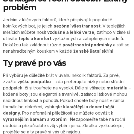
problém
Jedním z klíčových faktorů, které přispívají k popularitě
kotníkových bot, je jejich
sezónní všestrannost.
V teplejších
měsících můžete nosit
vzdušné a lehké verze
, zatímco v zimě si
užíváte
teplo a komfort
vyztužených a zateplených modelů.
Dokážou tak zvládnout různé
povětrnostní podmínky
a stát se
nenahraditelným kouskem v každé
ženské šatní skříni.
Ty pravé pro vás
Při výběru je důležité brát v úvahu několik faktorů. Za prvé,
zvažte
výšku podpatku
– zda preferujete nízký nebo střední
podpatek, či si troufnete na vysoký. Dále si všímejte
materiálu
–
kožené boty jsou elegantní a trvanlivé, zatímco látkové mohou
nabídnout lehkost a pohodlí. Pokud chcete boty nosit v rámci
formálního oblečení, vybírejte
klasičtější a decentnější
designy
. Pro neformální příležitosti se můžete odvážit k
výraznějším barvám a vzorům
. Nezapomeňte také na roční
období a přizpůsobte svůj výběr i jemu. Zkrátka vyzkoušejte,
projděte se a ty pravé si vás už najdou.