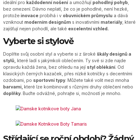
ideální pro
každodenní nošení
a umožňují
pohodlný pohyb
,
bez omezení. Dávno neplatí, že co je pohodlné, není hezké,
protože
inovace
probíhá i v
obuvnickém průmyslu
a dává
vzniknout
moderním designům
s inovativními
materiály
, které
zajišťují nejen pohodlí, ale také
excelentní vzhled.
Vyberte si stylově
Doplňte svůj osobní styl a vyberte si z široké
škály designů a
stylů,
které ladí s jakýmkoli oblečením. Ty své si zde najde
opravdu každá žena, bez ohledu na její
styl oblékání
. Od
klasických černých kazaček, přes nízké kotníčky s decentními
ozdobami, po
sportovní typy
. Můžete také volit mezi mnoha
barvami,
které lze kombinovat s různými druhy oblečení nebo
doplňky
. Buďte odvážné, pohrajte si, možností je mnoho.
Střídající se roční období? Žádný