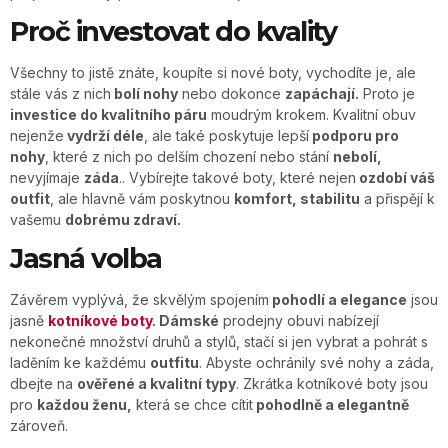
Proč investovat do kvality
Všechny to jistě znáte, koupíte si nové boty, vychodíte je, ale
stále vás z nich
bolí nohy
nebo dokonce
zapáchají.
Proto je
investice do kvalitního páru
moudrým krokem. Kvalitní obuv
nejenže
vydrží déle
, ale také poskytuje lepší
podporu pro
nohy
, které z nich po delším chození nebo stání
nebolí,
nevyjímaje
záda
.. Vybírejte takové boty, které nejen
ozdobí váš
outfit
, ale hlavně vám poskytnou
komfort, stabilitu
a přispějí k
vašemu
dobrému zdraví.
Jasná volba
Závěrem vyplývá, že skvělým spojením
pohodlí a elegance
jsou
jasně
kotníkové boty
. Dámské
prodejny obuvi nabízejí
nekonečné množství druhů a stylů, stačí si jen vybrat a pohrát s
laděním ke každému
outfitu
. Abyste ochránily své nohy a záda,
dbejte na
ověřené a kvalitní typy
. Zkrátka kotníkové boty jsou
pro
každou ženu,
která se chce cítit
pohodlně a elegantně
zároveň.