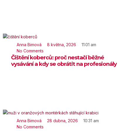
Anna Bimová
8 května, 2026
11:01 am
No Comments
8 května, 2026
Čištění koberců: proč nestačí běžné
vysávání a kdy se obrátit na profesionály
Anna Bimová
28 dubna, 2026
10:31 am
No Comments