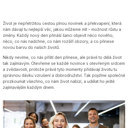
Život je nepřetržitou cestou plnou novinek a překvapení, která
nám dávají tu nejlepší věc, jakou můžeme mít – možnost růstu a
změny. Každý nový den přináší šanci objevit něco nového,
něco, co nás nadchne, co nám rozšíří obzory, a co přinese
novou barvu do našich životů.
Nikdy nevíme, co nás příští den přinese, ale právě to dělá život
tak zajímavým. Otevřeme se každé novince s otevřeným srdcem
a zvědavostí, protože právě tyto momenty přidávají životu tu
správnou dávku vzrušení a dobrodružství. Tak pojďme společně
prozkoumat všechno, co nám život nabízí, a udělat ho ještě
zajímavějším každým dnem.