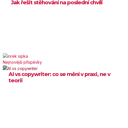
28 dubna, 2026
Jak řešit stěhování na poslední chvíli
Nejnovější příspěvky
AI vs copywriter: co se mění v praxi, ne v
teorii
26 ČERVNA, 2026