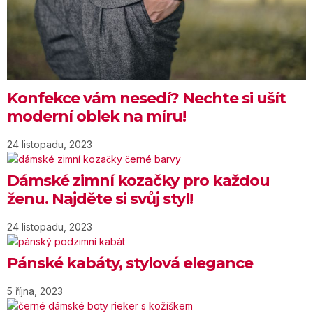
Konfekce vám nesedí? Nechte si ušít
moderní oblek na míru!
24 listopadu, 2023
Dámské zimní kozačky pro každou
ženu. Najděte si svůj styl!
24 listopadu, 2023
Pánské kabáty, stylová elegance
5 října, 2023