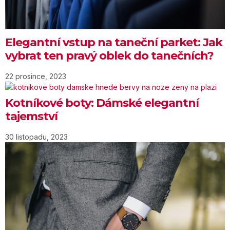
Elegantní vstup na taneční parket: Jak
vybrat ten pravý oblek do tanečních?
22 prosince, 2023
Kotníkové boty: Dámské elegantní
tajemství
30 listopadu, 2023