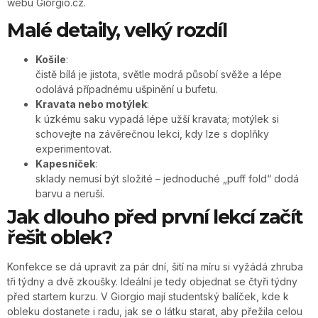
webu Giorgio.cz.
Malé detaily, velký rozdíl
Košile
:
čistě bílá je jistota, světle modrá působí svěže a lépe
odolává případnému ušpinění u bufetu.
Kravata nebo motýlek
:
k úzkému saku vypadá lépe užší kravata; motýlek si
schovejte na závěrečnou lekci, kdy lze s doplňky
experimentovat.
Kapesníček
:
sklady nemusí být složité – jednoduché „puff fold“ dodá
barvu a neruší.
Jak dlouho před první lekcí začít
řešit oblek?
Konfekce se dá upravit za pár dní, šití na míru si vyžádá zhruba
tři týdny a dvě zkoušky. Ideální je tedy objednat se čtyři týdny
před startem kurzu. V Giorgio mají studentský balíček, kde k
obleku dostanete i radu, jak se o látku starat, aby přežila celou