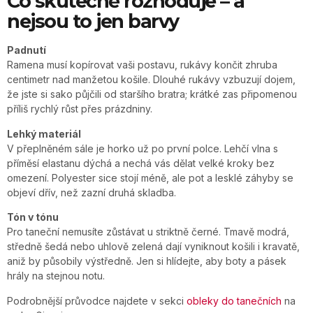
Co skutečně rozhoduje – a
nejsou to jen barvy
Padnutí
Ramena musí kopírovat vaši postavu, rukávy končit zhruba
centimetr nad manžetou košile. Dlouhé rukávy vzbuzují dojem,
že jste si sako půjčili od staršího bratra; krátké zas připomenou
příliš rychlý růst přes prázdniny.
Lehký materiál
V přeplněném sále je horko už po první polce. Lehčí vlna s
příměsí elastanu dýchá a nechá vás dělat velké kroky bez
omezení. Polyester sice stojí méně, ale pot a lesklé záhyby se
objeví dřív, než zazní druhá skladba.
Tón v tónu
Pro taneční nemusíte zůstávat u striktně černé. Tmavě modrá,
středně šedá nebo uhlově zelená dají vyniknout košili i kravatě,
aniž by působily výstředně. Jen si hlídejte, aby boty a pásek
hrály na stejnou notu.
Podrobnější průvodce najdete v sekci
obleky do tanečních
na