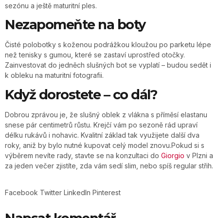
sezónu a ještě maturitní ples.
Nezapomeňte na boty
Čisté polobotky s koženou podrážkou kloužou po parketu lépe
než tenisky s gumou, které se zastaví uprostřed otočky.
Zainvestovat do jedněch slušných bot se vyplatí – budou sedět i
k obleku na maturitní fotografii.
Když dorostete – co dál?
Dobrou zprávou je, že slušný oblek z vlákna s příměsí elastanu
snese pár centimetrů růstu. Krejčí vám po sezoně rád upraví
délku rukávů i nohavic. Kvalitní základ tak využijete další dva
roky, aniž by bylo nutné kupovat celý model znovu.Pokud si s
výběrem nevíte rady, stavte se na konzultaci do
Giorgio
v Plzni a
za jeden večer zjistíte, zda vám sedí slim, nebo spíš regular střih.
Facebook
Twitter
LinkedIn
Pinterest