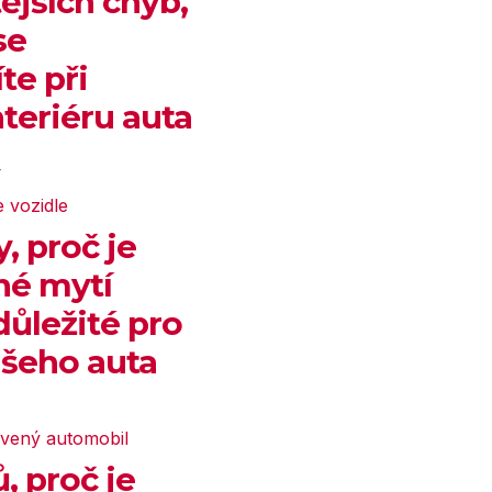
tějších chyb,
se
te při
nteriéru auta
4
, proč je
né mytí
ůležité pro
šeho auta
, proč je