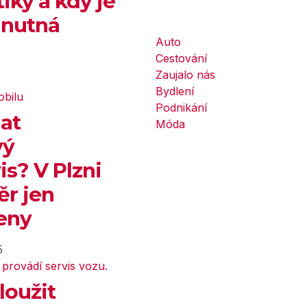
ky a kdy je
 nutná
Auto
Cestování
Zaujalo nás
Bydlení
Podnikání
at
Móda
vý
is? V Plzni
ěr jen
eny
5
loužit