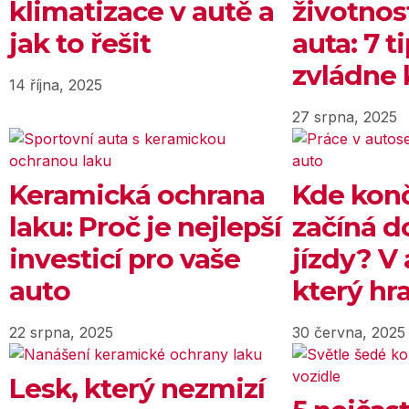
klimatizace v autě a
životnos
jak to řešit
auta: 7 t
zvládne 
14 října, 2025
27 srpna, 2025
Keramická ochrana
Kde končí
laku: Proč je nejlepší
začíná d
investicí pro vaše
jízdy? V
auto
který hra
22 srpna, 2025
30 června, 2025
Lesk, který nezmizí