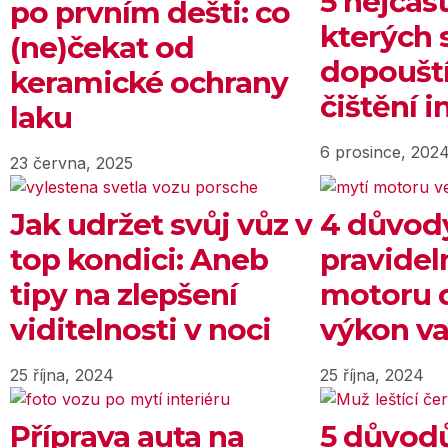
5 nejčas
po prvním dešti: co
kterých 
(ne)čekat od
dopouští
keramické ochrany
čištění i
laku
6 prosince, 202
23 června, 2025
Jak udržet svůj vůz v
4 důvody
top kondici: Aneb
pravidel
tipy na zlepšení
motoru d
viditelnosti v noci
výkon va
25 října, 2024
25 října, 2024
Příprava auta na
5 důvodů