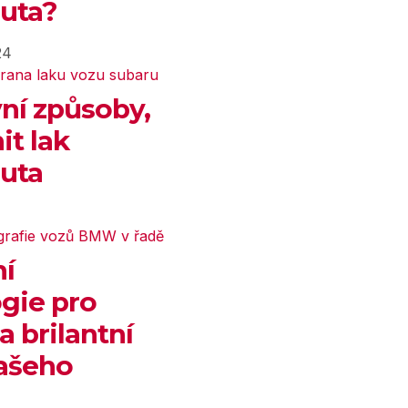
uta?
24
vní způsoby,
it lak
uta
ní
gie pro
a brilantní
ašeho