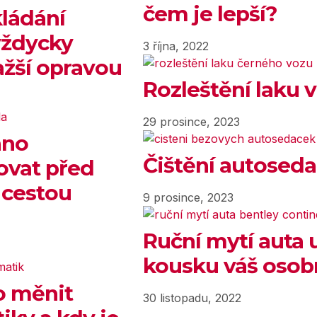
čem je lepší?
ládání
vždycky
3 října, 2022
ažší opravou
Rozleštění laku 
29 prosince, 2023
hno
Čištění autoseda
ovat před
 cestou
9 prosince, 2023
Ruční mytí auta 
kousku váš osob
o měnit
30 listopadu, 2022