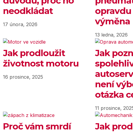
důvodů, proč ho
pneumati
neodkládat
opravdu
výměna
17 února, 2026
13 ledna, 2026
Jak prodloužit
Jak pozn
životnost motoru
spolehli
autoserv
16 prosince, 2025
není výb
otázka c
11 prosince, 202
Proč vám smrdí
Jak prod