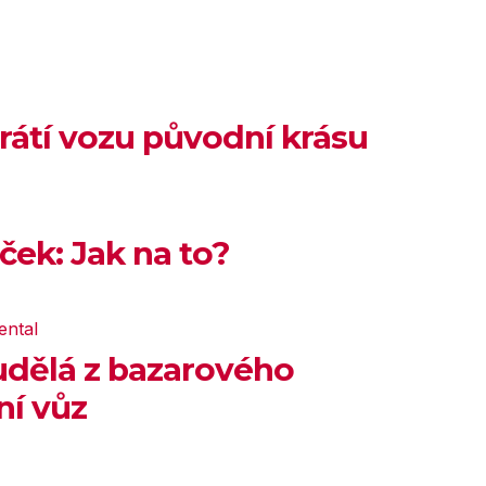
vrátí vozu původní krásu
ček: Jak na to?
udělá z bazarového
ní vůz