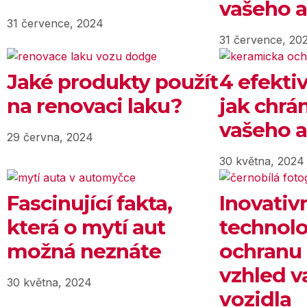
vašeho a
31 července, 2024
31 července, 20
Jaké produkty použít
4 efekti
na renovaci laku?
jak chrán
vašeho a
29 června, 2024
30 května, 2024
Fascinující fakta,
Inovativ
která o mytí aut
technolo
možná neznáte
ochranu 
vzhled v
30 května, 2024
vozidla