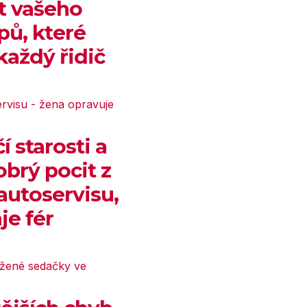
t vašeho
ipů, které
každý řidič
 starosti a
obrý pocit z
 autoservisu,
je fér