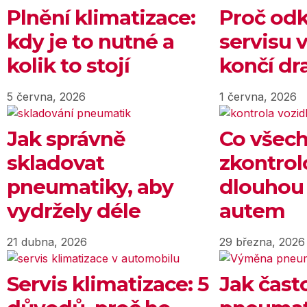
Plnění klimatizace:
Proč odk
kdy je to nutné a
servisu 
kolik to stojí
končí dr
5 června, 2026
1 června, 2026
Jak správně
Co všec
skladovat
zkontrol
pneumatiky, aby
dlouhou
vydržely déle
autem
21 dubna, 2026
29 března, 2026
Servis klimatizace: 5
Jak čast