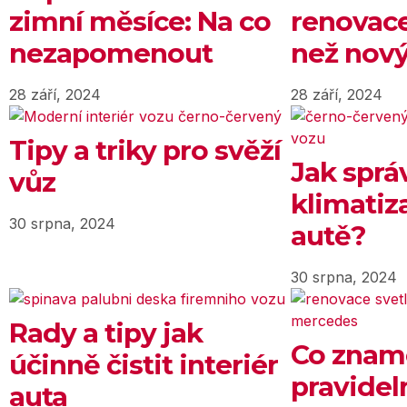
zimní měsíce: Na co
renovace
nezapomenout
než nový
28 září, 2024
28 září, 2024
Tipy a triky pro svěží
Jak sprá
vůz
klimatiz
30 srpna, 2024
autě?
30 srpna, 2024
Rady a tipy jak
Co znam
účinně čistit interiér
pravidel
auta