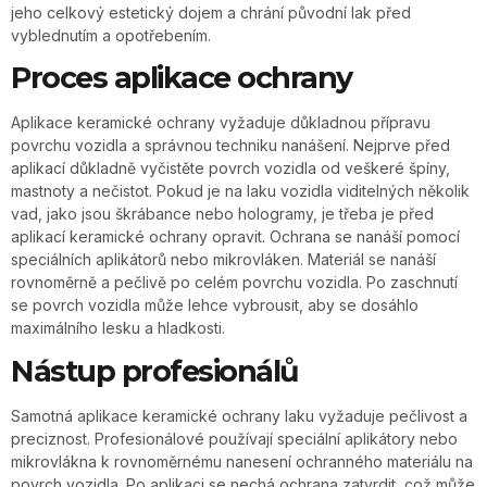
jeho celkový estetický dojem a chrání původní lak před
vyblednutím a opotřebením.
Proces aplikace ochrany
Aplikace keramické ochrany vyžaduje důkladnou přípravu
povrchu vozidla a správnou techniku nanášení. Nejprve před
aplikací důkladně vyčistěte povrch vozidla od veškeré špíny,
mastnoty a nečistot. Pokud je na laku vozidla viditelných několik
vad, jako jsou škrábance nebo hologramy, je třeba je před
aplikací keramické ochrany opravit. Ochrana se nanáší pomocí
speciálních aplikátorů nebo mikrovláken. Materiál se nanáší
rovnoměrně a pečlivě po celém povrchu vozidla. Po zaschnutí
se povrch vozidla může lehce vybrousit, aby se dosáhlo
maximálního lesku a hladkosti.
Nástup profesionálů
Samotná aplikace keramické ochrany laku vyžaduje pečlivost a
preciznost. Profesionálové používají speciální aplikátory nebo
mikrovlákna k rovnoměrnému nanesení ochranného materiálu na
povrch vozidla. Po aplikaci se nechá ochrana zatvrdit, což může