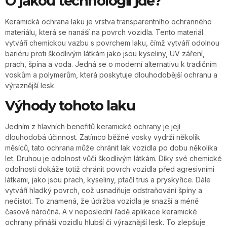
O jakou technologii jde?
Keramická ochrana laku je vrstva transparentního ochranného
materiálu, která se nanáší na povrch vozidla. Tento materiál
vytváří chemickou vazbu s povrchem laku, čímž vytváří odolnou
bariéru proti škodlivým látkám jako jsou kyseliny, UV záření,
prach, špína a voda. Jedná se o moderní alternativu k tradičním
voskům a polymerům, která poskytuje dlouhodobější ochranu a
výraznější lesk.
Výhody tohoto laku
Jedním z hlavních benefitů keramické ochrany je její
dlouhodobá účinnost. Zatímco běžné vosky vydrží několik
měsíců, tato ochrana může chránit lak vozidla po dobu několika
let. Druhou je odolnost vůči škodlivým látkám. Díky své chemické
odolnosti dokáže totiž chránit povrch vozidla před agresivními
látkami, jako jsou prach, kyseliny, ptačí trus a pryskyřice. Dále
vytváří hladký povrch, což usnadňuje odstraňování špíny a
nečistot. To znamená, že údržba vozidla je snazší a méně
časově náročná. A v neposlední řadě aplikace keramické
ochrany přináší vozidlu hlubší či výraznější lesk. To zlepšuje