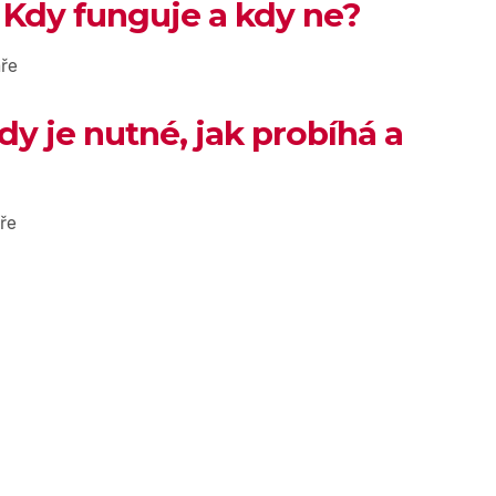
 Kdy funguje a kdy ne?
ře
dy je nutné, jak probíhá a
ře