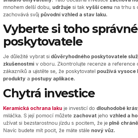
mnohem delší dobu,
udržuje
si tak
vyšší cenu
na trhu s 
zachovává svůj
původní vzhled a stav laku.
Vyberte si toho správn
poskytovatele
Je důležité vybrat si
důvěryhodného poskytovatele slu
zkušenostmi
v oboru. Zkontrolujte recenze a reference
zákazníků a ujistěte se, že poskytovatel
používá vysoce 
produkty
a
postupy aplikace.
Chytrá investice
Keramická ochrana laku
je investicí do
dlouhodobé krás
miláčka. S její pomocí můžete
zachovat
jeho
vzhled a h
užívat si bezstarostnou jízdu s pocitem, že je
plně chráně
Navíc budete mít pocit, že máte stále
nový vůz.