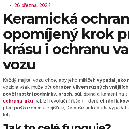
28 března, 2024
Keramická ochran
opomíjený krok p
krásu i ochranu v
vozu
Každý majitel vozu chce, aby jeho miláček
vypadal jako 
vozidla však může být
ohrožen vlivem různých vnějších
povětrnostní podmínky, prach, sůl,
špína a kamení na sil
ochrana laku
nabízí revoluční řešení, které
chrání lakov
před
poškozením
a zajišťuje, že vaše auto bude vypadat 
let.
Jak to celé funguje?