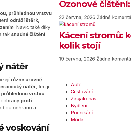
Ozonové čištění:
ou, průhlednou vrstvu
22 června, 2026
Žádné komentá
která
odráží štěrk,
ozením
. Navíc také díky
Kácení stromů: k
e tak
snadné čištění
kolik stojí
19 června, 2026
Žádné komentá
ý nátěr
ízejí
různé úrovně
Auto
keramický nátěr,
ten je
Cestování
 průhlednou vrstvu
Zaujalo nás
ň ochrany
proti
Bydlení
dobou ochranu a
Podnikání
Móda
é voskování