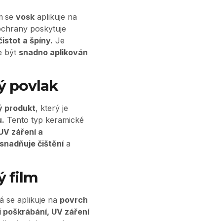
m
se
vosk
aplikuje na
ochrany poskytuje
istot a špíny.
Je
e být
snadno aplikován
ý povlak
 produkt
, který je
u.
Tento typ keramické
UV záření a
snadňuje čištění
a
ý film
rá se aplikuje na
povrch
 poškrábání, UV záření