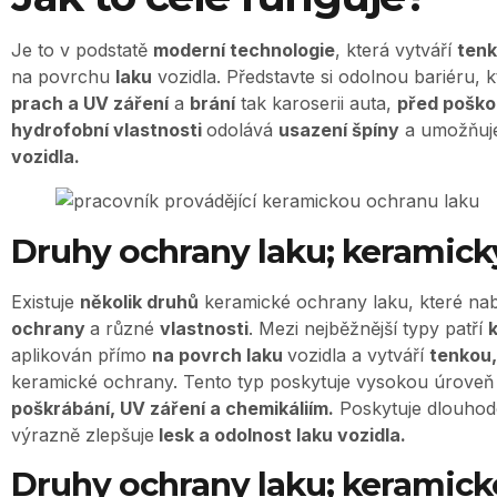
Je to v podstatě
moderní technologie
, která vytváří
tenk
na povrchu
laku
vozidla. Představte si odolnou bariéru, 
prach a UV záření
a
brání
tak karoserii auta,
před pošk
hydrofobní vlastnosti
odolává
usazení špíny
a umožňuj
vozidla.
Druhy ochrany laku; keramick
Existuje
několik druhů
keramické ochrany laku, které nab
ochrany
a různé
vlastnosti
. Mezi nejběžnější typy patří
aplikován přímo
na povrch laku
vozidla a vytváří
tenkou,
keramické ochrany. Tento typ poskytuje vysokou úrove
poškrábání, UV záření a chemikáliím.
Poskytuje dlouho
výrazně zlepšuje
lesk a odolnost laku vozidla.
Druhy ochrany laku; keramick