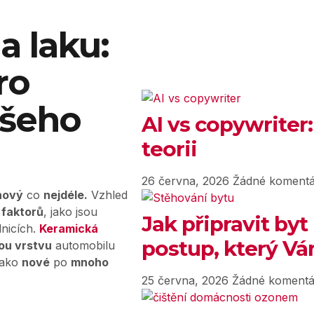
a laku:
ro
ašeho
AI vs copywriter:
teorii
26 června, 2026
Žádné komentá
nový
co
nejdéle.
Vzhled
 faktorů
, jako jsou
Jak připravit byt
nicích.
Keramická
postup, který Vám
ou vrstvu
automobilu
jako
nové
po
mnoho
25 června, 2026
Žádné komentá