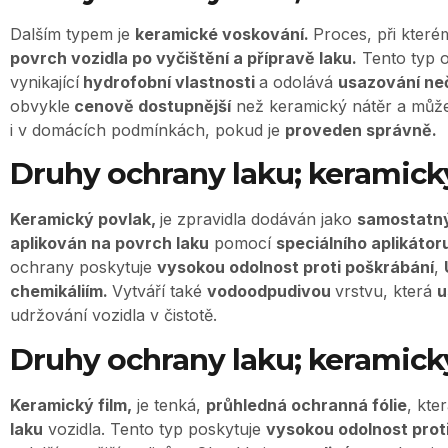
Dalším typem je
keramické voskování.
Proces, při které
povrch vozidla po vyčištění a přípravě laku.
Tento typ 
vynikající
hydrofobní vlastnosti
a odolává
usazování neč
obvykle
cenově dostupnější
než keramický nátěr a můž
i v domácích podmínkách, pokud je
proveden správně.
Druhy ochrany laku; keramick
Keramický povlak,
je zpravidla dodáván jako
samostatný
aplikován na povrch laku
pomocí
speciálního aplikátor
ochrany poskytuje
vysokou odolnost proti poškrábání
,
chemikáliím.
Vytváří také
vodoodpudivou
vrstvu, která
u
udržování vozidla v čistotě.
Druhy ochrany laku; keramick
Keramický film,
je tenká,
průhledná ochranná fólie
, kte
laku
vozidla. Tento typ poskytuje
vysokou odolnost proti