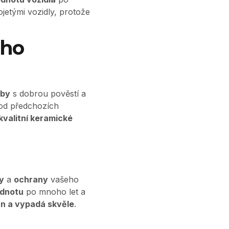
ojetými vozidly, protože
ého
žby
s dobrou pověstí a
 od předchozích
kvalitní keramické
y
a
ochrany
vašeho
odnotu
po mnoho let a
n a vypadá skvěle
.