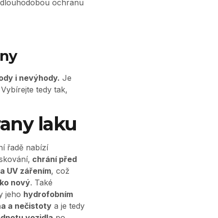
e dlouhodobou ochranu
any
ody i nevýhody.
Je
Vybírejte tedy tak,
any laku
ní řadě nabízí
oskování,
chrání před
i a UV zářením
, což
ako nový
. Také
y jeho
hydrofobním
na a nečistoty
a je tedy
dnotu vozidla
po