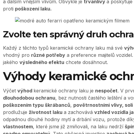
a dalším vnějším vlivům. Obvykle je
trvanlivý
a poskytuj
proti
poškození laku.
Zvolte ten správný druh ochr
Každý z těchto typů keramické ochrany laku má své
výh
vhodný pro
různé potřeby
a preference majitelů vozidel. 
jakého
výsledného efektu
chcete dosáhnout.
Výhody keramické ochr
Výčet
výhod
keramické ochrany laku je
nespočet
. V prv
dlouhodobou ochranu
, bez nutnosti častého leštění a v
poškozením typu škrábanců
,
povětrnostními vlivy, sol
prodlužuje
životnost laku
a zachovává
vzhled vozidla j
odpadnou dlouhé hodiny mytí a drbání vozu, protože dík
vlastnostem
, které jsme již zmiňovali, na laku nedrží
špí
snadno omyvatelný
. Tato občasná investice
zachová ho