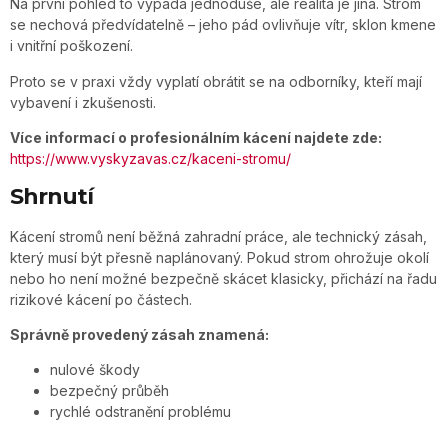
Na první pohled to vypadá jednoduše, ale realita je jiná. Strom
se nechová předvídatelně – jeho pád ovlivňuje vítr, sklon kmene
i vnitřní poškození.
Proto se v praxi vždy vyplatí obrátit se na odborníky, kteří mají
vybavení i zkušenosti.
Více informací o profesionálním kácení najdete zde:
https://www.vyskyzavas.cz/kaceni-stromu/
Shrnutí
Kácení stromů není běžná zahradní práce, ale technický zásah,
který musí být přesně naplánovaný. Pokud strom ohrožuje okolí
nebo ho není možné bezpečně skácet klasicky, přichází na řadu
rizikové kácení po částech.
Správně provedený zásah znamená:
nulové škody
bezpečný průběh
rychlé odstranění problému