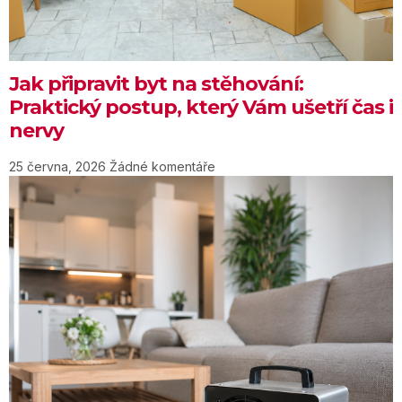
Jak připravit byt na stěhování:
Praktický postup, který Vám ušetří čas i
nervy
25 června, 2026
Žádné komentáře