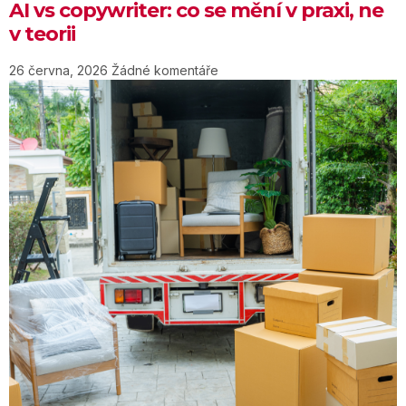
AI vs copywriter: co se mění v praxi, ne
v teorii
26 června, 2026
Žádné komentáře