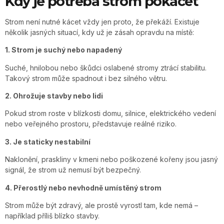
Kdy je potřeba strom pokácet
Strom není nutné kácet vždy jen proto, že překáží. Existuje
několik jasných situací, kdy už je zásah opravdu na místě:
1. Strom je suchý nebo napadený
Suché, hnilobou nebo škůdci oslabené stromy ztrácí stabilitu.
Takový strom může spadnout i bez silného větru.
2. Ohrožuje stavby nebo lidi
Pokud strom roste v blízkosti domu, silnice, elektrického vedení
nebo veřejného prostoru, představuje reálné riziko.
3. Je staticky nestabilní
Naklonění, praskliny v kmeni nebo poškozené kořeny jsou jasný
signál, že strom už nemusí být bezpečný.
4. Přerostlý nebo nevhodně umístěný strom
Strom může být zdravý, ale prostě vyrostl tam, kde nemá –
například příliš blízko stavby.