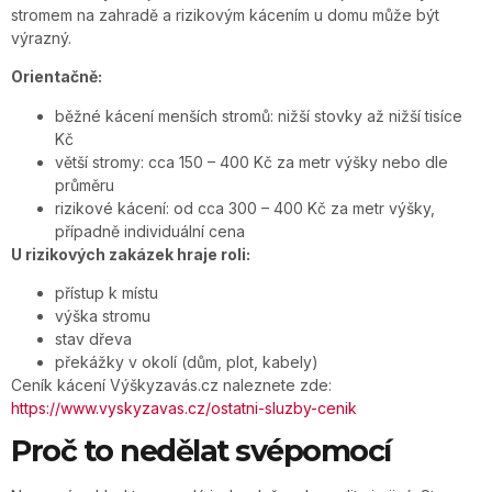
stromem na zahradě a rizikovým kácením u domu může být
výrazný.
Orientačně:
běžné kácení menších stromů: nižší stovky až nižší tisíce
Kč
větší stromy: cca 150 – 400 Kč za metr výšky nebo dle
průměru
rizikové kácení: od cca 300 – 400 Kč za metr výšky,
případně individuální cena
U rizikových zakázek hraje roli:
přístup k místu
výška stromu
stav dřeva
překážky v okolí (dům, plot, kabely)
Ceník kácení Výškyzavás.cz naleznete zde:
https://www.vyskyzavas.cz/ostatni-sluzby-cenik
Proč to nedělat svépomocí