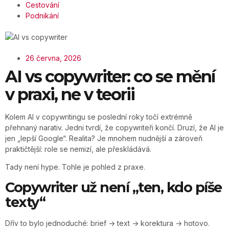
Cestování
Podnikání
26 června, 2026
AI vs copywriter: co se mění
v praxi, ne v teorii
Kolem AI v copywritingu se poslední roky točí extrémně
přehnaný narativ. Jedni tvrdí, že copywriteři končí. Druzí, že AI je
jen „lepší Google“. Realita? Je mnohem nudnější a zároveň
praktičtější: role se nemizí, ale přeskládává.
Tady není hype. Tohle je pohled z praxe.
Copywriter už není „ten, kdo píše
texty“
Dřív to bylo jednoduché: brief -> text -> korektura -> hotovo.