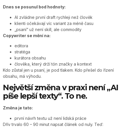
Dnes se posunul bod hodnoty:
AI zvládne první draft rychleji než člověk
klienti očekávají víc variant za méně času
„psaní“ už není skill, ale commodity
Copywriter se mění na:
editora
stratéga
kurátora obsahu
člověka, který drží tón značky a kontext
Kdo zůstal jen u psaní, je pod tlakem. Kdo přešel do řízení
obsahu, má výhodu.
Největší změna v praxi není „AI
píše lepší texty“. To ne.
Změna je tato:
první návrh textu už není lidská práce
Dřív trvalo 60 – 90 minut napsat článek od nuly. Teď: