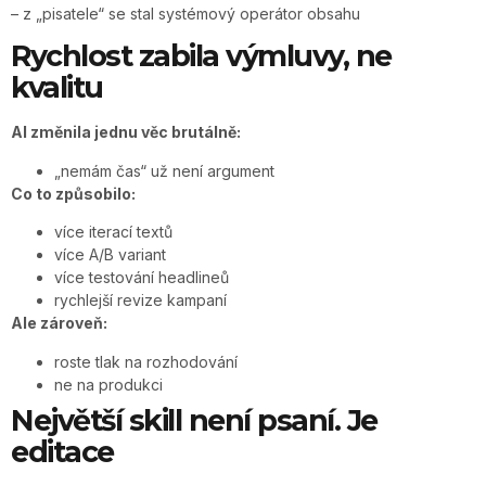
– z „pisatele“ se stal systémový operátor obsahu
Rychlost zabila výmluvy, ne
kvalitu
AI změnila jednu věc brutálně:
„nemám čas“ už není argument
Co to způsobilo:
více iterací textů
více A/B variant
více testování headlineů
rychlejší revize kampaní
Ale zároveň:
roste tlak na rozhodování
ne na produkci
Největší skill není psaní. Je
editace