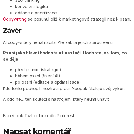
SEO thinking
konverzní logika
editace a prioritizace
Copywriting
se posunul blíž k marketingové strategii než k psaní.
Závěr
AI copywritery nenahradila. Ale zabila jejich starou verzi.
Psaní jako hlavní hodnota už nestačí. Hodnota je v tom, co
se děje:
před psaním (strategie)
během psaní (řízení AI)
po psaní (editace a optimalizace)
Kdo tohle pochopil, neztrácí práci. Naopak škáluje svůj výkon.
A kdo ne… ten soutěží s nástrojem, který neumí unavit.
Facebook
Twitter
LinkedIn
Pinterest
Napsat komentář