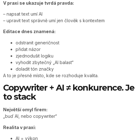
V praxi se ukazuje tvrdá pravda:
– napsat text umí AI
– upravit text správně umí jen člověk s kontextem
Editace dnes znamená:
odstranit generičnost
přidat názor
zjednodušit logiku
vyhodit zbytečný „AI balast“
doladit tón značky
A to je přesně místo, kde se rozhoduje kvalita.
Copywriter + AI ≠ konkurence. Je
to stack
Největší omyl firem:
„buď AI, nebo copywriter“
Realita v praxi:
AI = výkon