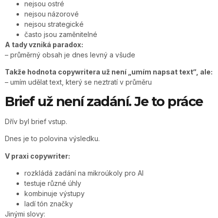
nejsou ostré
nejsou názorové
nejsou strategické
často jsou zaměnitelné
A tady vzniká paradox:
– průměrný obsah je dnes levný a všude
Takže hodnota copywritera už není „umím napsat text“, ale:
– umím udělat text, který se neztratí v průměru
Brief už není zadání. Je to práce
Dřív byl brief vstup.
Dnes je to polovina výsledku.
V praxi copywriter:
rozkládá zadání na mikroúkoly pro AI
testuje různé úhly
kombinuje výstupy
ladí tón značky
Jinými slovy: