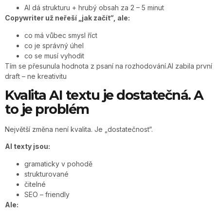
AI dá strukturu + hrubý obsah za 2 – 5 minut
Copywriter už neřeší „jak začít“, ale:
co má vůbec smysl říct
co je správný úhel
co se musí vyhodit
Tím se přesunula hodnota z psaní na rozhodování.AI zabila první
draft – ne kreativitu
Kvalita AI textu je dostatečná. A
to je problém
Největší změna není kvalita. Je „dostatečnost“.
AI texty jsou:
gramaticky v pohodě
strukturované
čitelné
SEO – friendly
Ale: