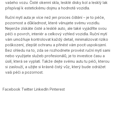
vašeho vozu. Čisté okenní skla, lesklé disky kol a lesklý lak
přispívají k estetickému dojmu a hodnotě vozidla.
Ruční mytí auta je více než jen proces čištění – je to péče,
pozornost a důkladnost, které věnujete svému vozidlu.
Nejenže získáte čisté a lesklé auto, ale také vyjádříte svou
péči o povrch, interiér a celkový vzhled vozidla. Ruční mytí
vám umožňuje kontrolovat každý detail, minimalizovat riziko
poškození, zlepšit ochranu a přinést vám pocit uspokojení.
Bez ohledu na to, zda se rozhodnete provést ruční mytí sami
nebo využijete služeb profesionálů, je to investice času a
úsilí, která se vyplatí. Takže dejte svému autu tu péči, kterou
si zaslouží, a užijte si krásně čistý vůz, který bude odrážet
vaši péči a pozornost.
Facebook
Twitter
LinkedIn
Pinterest