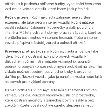
příležitost k poslechu oblíbené hudby, vychutnání čerstvého
vzduchu a vnímání detailů, které byste jinak přehlédli.
Péče o interiér
: Ruční mytí auta zahrnuje nejen čištění
exteriéru, ale také péči o interiér vozidla. Ručně můžete
očistit sedačky, čalounění, koberečky a další povrchy v
interiéru. Můžete odstranit skvrny, prach a zápachy, které se
v průběhu času mohou v interiéru hromadit. Péče o interiér
vozidla přispívá k čistotě, zdraví a pohodlí při jízdě.
Prevence proti poškození
: Ruční mytí auta umožňuje také
identifikovat a odstranit rizika pro povrch vozidla. Při
důkladném ručním mytí si můžete všimnout škrábanců,
oděrek, drobných koroze nebo jiných problémů na laku. Tím
získáte možnost podniknout vhodné kroky k prevenci
dalšího poškození vozidla, jako je nanášení vosku nebo laků
na povrch pro zvýšení ochrany.
Oživení vzhledu
: Ruční mytí auta může znamenat i oživení
vzhledu vozidla. Použitím vhodných čistících prostředků,
které odstraní nečistoty a zanechají povrch lesklý a bez
zbytků, můžete dosáhnout výrazného zlepšení vzhledu