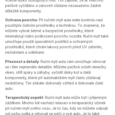
včetně těžko dostupných míst. Tím zajistíte, že je všechno
pečlivě vyčištěno a zároveň zůstane nezasaženo žádné
důležité komponenty.
Ochrana povrchu
: Při ručním mytí auta máte kontrolu nad
použitými čistícími prostředky a technikou. To znamená, že
můžete vybrat šetrné a bezpečné prostředky, které
minimalizují riziko poškození povrchu vozidla. Ruční mytí také
umožňuje použití speciálních postřiků a ochranných
prostředků, které chrání lakový povrch před UV zářením,
nečistotami a oděrkami.
Přesnost a detaily
: Ruční mytí auta vám umožňuje věnovat
se i těm nejmenším detailům. Můžete pečlivě očistit rámečky
oken, otřít spáry a záhyby, vyčistit disky kol a další
komponenty, které při automatickém mytí často zůstávají
nedotčeny. Tím získáte dokonalý vzhled a dokonale čisté
auto.
Terapeutický aspekt
: Ruční mytí auta může být i příjemným
zážitkem. Mnoho lidí nachází relaxaci a terapeutický účinek
při ručním mytí svého vozu. Je to čas, kdy se můžete odpojit
od ruchu světa a věnovat se péči o své auto. Je to také