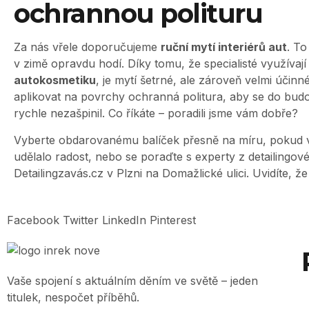
ochrannou polituru
Za nás vřele doporučujeme
ruční mytí interiérů aut
. To
v zimě opravdu hodí. Díky tomu, že specialisté využívaj
autokosmetiku
, je mytí šetrné, ale zároveň velmi účinné
aplikovat na povrchy ochranná politura, aby se do budo
rychle nezašpinil. Co říkáte – poradili jsme vám dobře?
Vyberte obdarovanému balíček přesně na míru, pokud ví
udělalo radost, nebo se poraďte s experty z detailingov
Detailingzavás.cz v Plzni na Domažlické ulici. Uvidíte, že
Facebook
Twitter
LinkedIn
Pinterest
Vaše spojení s aktuálním děním ve světě – jeden
titulek, nespočet příběhů.