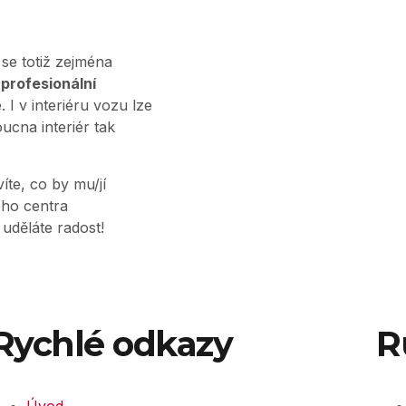
 se totiž zejména
í
profesionální
. I v interiéru vozu lze
ucna interiér tak
te, co by mu/jí
ého centra
 uděláte radost!
Rychlé odkazy
R
Úvod