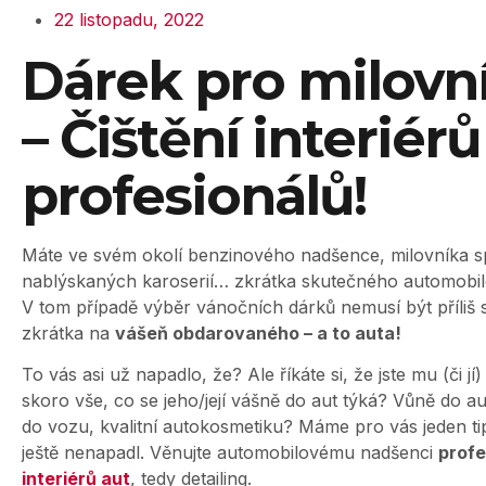
22 listopadu, 2022
Dárek pro milovn
– Čištění interiér
profesionálů!
Máte ve svém okolí benzinového nadšence, milovníka s
nablýskaných karoserií… zkrátka skutečného automobil
V tom případě výběr vánočních dárků nemusí být příliš s
zkrátka na
vášeň obdarovaného – a to auta!
To vás asi už napadlo, že? Ale říkáte si, že jste mu (či jí)
skoro vše, co se jeho/její vášně do aut týká? Vůně do au
do vozu, kvalitní autokosmetiku? Máme pro vás jeden ti
ještě nenapadl. Věnujte automobilovému nadšenci
profe
interiérů aut
, tedy detailing.