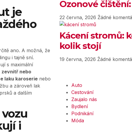
Ozonové čištění:
ut je
22 června, 2026
Žádné komentá
aždého
Kácení stromů: k
kolik stojí
určitě ano. A možná, že
ngu i tajně sní.
19 června, 2026
Žádné komentá
ují s maximální
, zevnitř nebo
e laku karoserie
nebo
Auto
ržbu a zároveň lak
Cestování
prsků a dalším
Zaujalo nás
Bydlení
r vozu
Podnikání
Móda
ují i