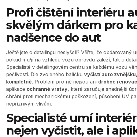
Profi čištění interiéru a
skvělým dárkem pro k
nadšence do aut
Ještě jste o detailingu neslyšeli? Věřte, že obdarovaný 
pokud mu/jí na vzhledu vozu opravdu záleží, tak o detaili
Specialisté v detailingovém centru se každému vozu věn
pečlivostí. Dle zvoleného balíčku
vyčistí auto zvnějšku
kompletně
. Problém pro ně nejsou ani
drobné renovac
aplikace
ochranné vrstvy
, která zaručuje snadnější úd
chrání proti mechanickému poškození, působení UV pa
nepříznivým vlivům.
Specialisté umí interié
nejen vyčistit, ale i aplik