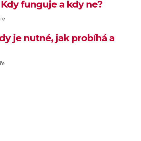
 Kdy funguje a kdy ne?
ře
dy je nutné, jak probíhá a
ře