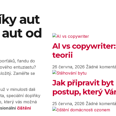
íky aut
ů aut od
AI vs copywriter:
teorii
porťáků, fandu do
26 června, 2026
Žádné komentá
ového entuziastu?
ložitý. Zaměřte se
Jak připravit byt
 už v minulosti dali
postup, který Vám
ta, speciální doplňky
p, který vás možná
25 června, 2026
Žádné komentá
sionální
čištění