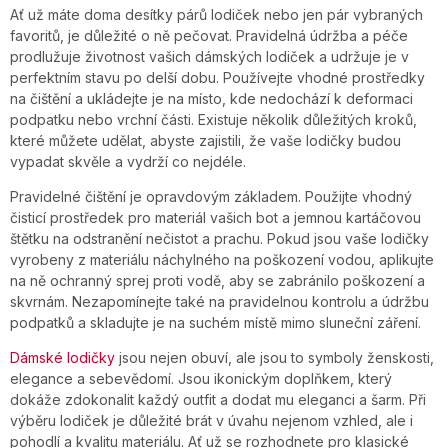
Ať už máte doma desítky párů lodiček nebo jen pár vybraných
favoritů, je důležité o ně pečovat. Pravidelná údržba a péče
prodlužuje životnost vašich dámských lodiček a udržuje je v
perfektním stavu po delší dobu. Používejte vhodné prostředky
na čištění a ukládejte je na místo, kde nedochází k deformaci
podpatku nebo vrchní části. Existuje několik důležitých kroků,
které můžete udělat, abyste zajistili, že vaše lodičky budou
vypadat skvěle a vydrží co nejdéle.
Pravidelné čištění je opravdovým základem. Použijte vhodný
čisticí prostředek pro materiál vašich bot a jemnou kartáčovou
štětku na odstranění nečistot a prachu. Pokud jsou vaše lodičky
vyrobeny z materiálu náchylného na poškození vodou, aplikujte
na ně ochranný sprej proti vodě, aby se zabránilo poškození a
skvrnám. Nezapomínejte také na pravidelnou kontrolu a údržbu
podpatků a skladujte je na suchém místě mimo sluneční záření.
Dámské lodičky
jsou nejen obuví, ale jsou to symboly ženskosti,
elegance a sebevědomí. Jsou ikonickým doplňkem, který
dokáže zdokonalit každý outfit a dodat mu eleganci a šarm. Při
výběru lodiček je důležité brát v úvahu nejenom vzhled, ale i
pohodlí a kvalitu materiálu. Ať už se rozhodnete pro klasické