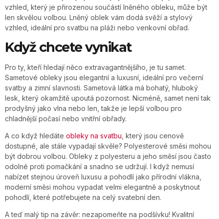
vzhled, který je přirozenou součástí lněného obleku, může být
len skvělou volbou. Lněný oblek vám dodá svěží a stylový
vzhled, ideální pro svatbu na pláži nebo venkovní obřad.
Když chcete vynikat
Pro ty, kteří hledají něco extravagantnějšího, je tu samet.
Sametové obleky jsou elegantní a luxusní, ideální pro večerní
svatby a zimní slavnosti. Sametová látka má bohatý, hluboký
lesk, který okamžitě upoutá pozornost. Nicméně, samet není tak
prodyšný jako vlna nebo len, takže je lepší volbou pro
chladnější počasí nebo vnitřní obřady.
A co když hledáte
obleky na svatbu
, který jsou cenově
dostupné, ale stále vypadají skvěle? Polyesterové směsi mohou
být dobrou volbou. Obleky z polyesteru a jeho směsí jsou často
odolné proti pomačkání a snadno se udržují. I když nemusí
nabízet stejnou úroveň luxusu a pohodlí jako přírodní vlákna,
moderní směsi mohou vypadat velmi elegantně a poskytnout
pohodlí, které potřebujete na celý svatební den.
A teď malý tip na závěr: nezapomeňte na podšívku! Kvalitní