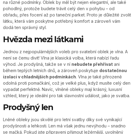
na různé podmínky. Oblek by měl být nejen elegantní, ale také
pohodlný, protože budete trávit celý den v pohybu – od
obřadu, přes focení až po taneční parket. Proto je důležité zvolit
látku, která vám poskytne potřebný komfort a zároveň vám
dodá ten správný styl.
Hvězda mezi látkami
Jednou z nejpopulárnějších voleb pro svatební oblek je vlna. A
není se čemu divit! Vlna je klasická volba, která nabízí řadu
výhod. Je prodyšná, takže se v ní
nebudete přehřívat
ani
během teplých letních dnů, a zároveň poskytuje
dostatečnou
izolaci v chladnějších podmínkách
. Vlna je také přirozeně
odolná proti pomačkání, což je velké plus, když musíte celý den
vypadat perfektně. Navíc, vlněné obleky mají krásný, luxusní
vzhled, který je ideální pro tak slavnostní událost, jako je svatba.
Prodyšný len
Lněné obleky jsou skvělé pro letní svatby díky své vynikající
prodyšnosti a lehkosti. Len má však jednu nevýhodu – snadno
se mačká. Pokud jste připraveni přijmout ležérnější, uvolněný