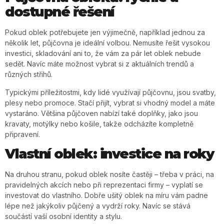
dostupné řešení
Pokud oblek potřebujete jen výjimečně, například jednou za
několik let, půjčovna je ideální volbou. Nemusíte řešit vysokou
investici, skladování ani to, že vám za pár let oblek nebude
sedět. Navíc máte možnost vybrat si z aktuálních trendů a
různých střihů.
Typickými příležitostmi, kdy lidé využívají půjčovnu, jsou svatby,
plesy nebo promoce. Stačí přijít, vybrat si vhodný model a máte
vystaráno. Většina půjčoven nabízí také doplňky, jako jsou
kravaty, motýlky nebo košile, takže odcházíte kompletně
připravení.
Vlastní oblek: investice na roky
Na druhou stranu, pokud oblek nosíte častěji – třeba v práci, na
pravidelných akcích nebo při reprezentaci firmy – vyplatí se
investovat do vlastního. Dobře ušitý oblek na míru vám padne
lépe než jakýkoliv půjčený a vydrží roky. Navíc se stává
součástí vaší osobní identity a stylu.