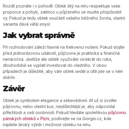
Rozdíl poznáte i v pohodlí. Oblek šitý na míru respektuje vaše
proporce a pohyb, zatímco u půjčeného se musíte přizpůsobit
vy. Pokud je tedy oblek součástí vašeho běžného života, vlastní
varianta dává větší smysl.
Jak vybrat správně
Při rozhodování záleží hlavně na frekvenci nošení. Pokud stojíte
před jednorázovou událostí, půjčovna je praktická a finančně
nenáročná. Jestliže ale oblek využíváte vícekrát do roka,
dlouhodobě se vyplatí investovat do vlastního. V obou
případech je důležité, aby vám oblek seděl a cítili jste se v něm
dobře.
Závěr
Oblek je symbolem elegance a sebevědomí. Ať už si zvolíte
půjčovnu, nebo vlastní kus, nejdůležitější je, aby odpovídal
příležitosti a vaší osobnosti. Pokud hledáte spolehlivou
půjčovnu
pánských obleků v Plzni
, podívejte se na Giorgio.cz, kde
najdete široký výběr i možnost obleku na míru.