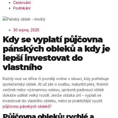
Cestování
Podnikání
30 srpna, 2025
Kdy se vyplatí půjčovna
pánských obleků a kdy je
lepší investovat do
vlastního
Každý muž se dříve či později ocitne v situaci, kdy potřebuje
společenský oblek. Ať už jde o svatbu, maturitní ples, firemní
večírek nebo významnou oslavu, správně padnoucí oblek
dokáže udělat velký rozdíl. Jenže otázka zní – vyplatí se
investovat do vlastního obleku, nebo je praktičtější využít
půjčovnu pánských obleků
?
Půjčovna obleků: rychlé a