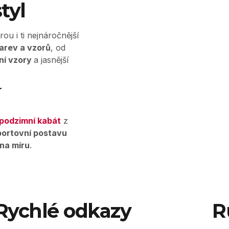
tyl
erou i ti nejnáročnější
arev a vzorů
, od
ní vzory
a jasnější
podzimní kabát
z
portovní postavu
na míru
.
Rychlé odkazy
R