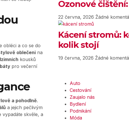
Ozonové čištění:
ždou
22 června, 2026
Žádné komentá
Kácení stromů: k
kolik stojí
e obléci a co se do
stylově oblečeni
na
19 června, 2026
Žádné komentá
dzimních
kousků
abáty
pro večerní
egance
Auto
Cestování
Zaujalo nás
ylově a pohodlně
.
Bydlení
álů
a jejich pečlivým
Podnikání
 vypadáte skvěle, a
Móda