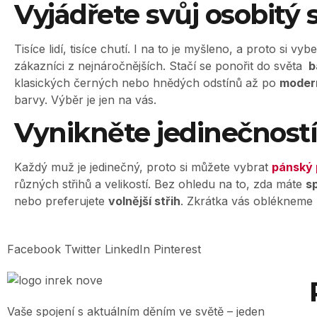
Vyjádřete svůj osobitý s
Tisíce lidí, tisíce chutí. I na to je myšleno, a proto si vyb
zákazníci z nejnáročnějších. Stačí se ponořit do světa
b
klasických černých nebo hnědých odstínů až po
moder
barvy. Výběr je jen na vás.
Vynikněte jedinečností
Každý muž je jedinečný, proto si můžete vybrat
pánský 
různých střihů a velikostí. Bez ohledu na to, zda máte
s
nebo preferujete
volnější střih
. Zkrátka vás oblékneme
Facebook
Twitter
LinkedIn
Pinterest
Vaše spojení s aktuálním děním ve světě – jeden