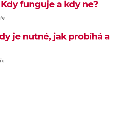
 Kdy funguje a kdy ne?
ře
dy je nutné, jak probíhá a
ře