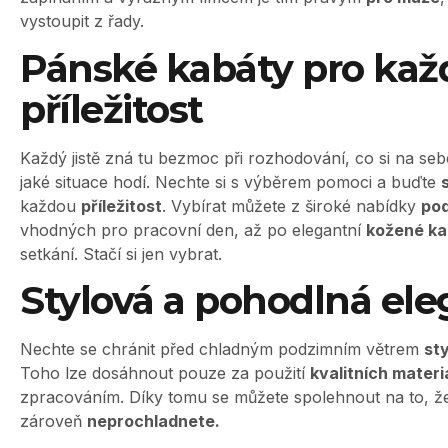
vystoupit z řady.
Pánské kabáty pro ka
příležitost
Každý jistě zná tu bezmoc při rozhodování, co si na seb
jaké situace hodí. Nechte si s výběrem pomoci a buďte
každou
příležitost
. Vybírat můžete z široké nabídky
po
vhodných pro pracovní den, až po elegantní
kožené k
setkání. Stačí si jen vybrat.
Stylová a pohodlná el
Nechte se chránit před chladným podzimním větrem
st
Toho lze dosáhnout pouze za použití
kvalitních materi
zpracováním. Díky tomu se můžete spolehnout na to, že
zároveň
neprochladnete.