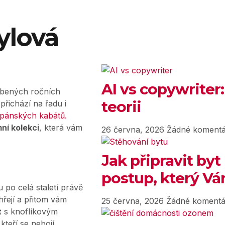
ylová
AI vs copywriter:
íbených ročních
teorii
řichází na řadu i
pánských kabátů.
ní kolekci
, která vám
26 června, 2026
Žádné komentá
Jak připravit byt
postup, který Vám
ou po celá staletí právě
hřejí a přitom vám
25 června, 2026
Žádné komentá
t
s knoflíkovým
 kteří se nebojí