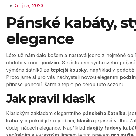
5 října, 2023
Pánské kabáty, st
elegance
Léto už nám dalo košem a nastává jedno z nejméně obl
období v roce,
podzim
. S nástupem sychravého počasí p
výměna šatníků za
teplejší kousky,
například v podobě
Proto jsme si pro vás nachystali novou elegantní
podzim
přinese pohodlí, šarm a teplo po celou tuto sezónu.
Jak pravil klasik
Klasickým základem elegantního
pánského šatníku
, js
kabáty
a pokud jde o podzim,
klasika
je jasná volba. Za
dodají nádech elegance. Například
dvojitý řadový kabá
zapínáním a výrazným límcem je tím pravým
pro muže
,