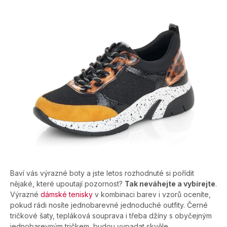
Baví vás výrazné boty a jste letos rozhodnuté si pořídit
nějaké, které upoutají pozornost?
Tak neváhejte a vybírejte
.
Výrazné
dámské tenisky
v kombinaci barev i vzorů oceníte,
pokud rádi nosíte jednobarevné jednoduché outfity. Černé
tričkové šaty, tepláková souprava i třeba džíny s obyčejným
jednobarevným tričkem, budou vypadat skvěle.