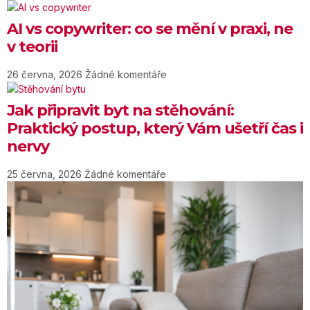
AI vs copywriter: co se mění v praxi, ne
v teorii
26 června, 2026
Žádné komentáře
Jak připravit byt na stěhování:
Praktický postup, který Vám ušetří čas i
nervy
25 června, 2026
Žádné komentáře