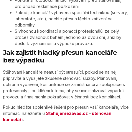
Pořiďte si fotodokumentaci vybavení před stěhováním,
pro případ reklamace poškození.
Pokud je kancelář vybavena speciální technikou (servery,
laboratoře, atd.), nechte přesun těchto zařízení na
odborníky.
S vhodnou koordinací a pomocí profesionálů lze celý
proces zvládnout během jednoho až dvou dní, aniž by
došlo k významnému výpadku provozu.
Jak zajistit hladký přesun kanceláře
bez výpadku
Stěhování kanceláře nemusí být stresující, pokud se na něj
připravíte a využijete zkušené stěhovací služby. Plánování,
ochrana vybavení, komunikace se zaměstnanci a spolupráce s
profesionály jsou klíčem k tomu, aby se minimalizoval výpadek
provozu a firma mohla pokračovat v činnosti bez komplikací.
Pokud hledáte spolehlivé řešení pro přesun vaší kanceláře, více
informací naleznete u
Stěhujemezavás.cz
–
stěhování
kanceláří
.