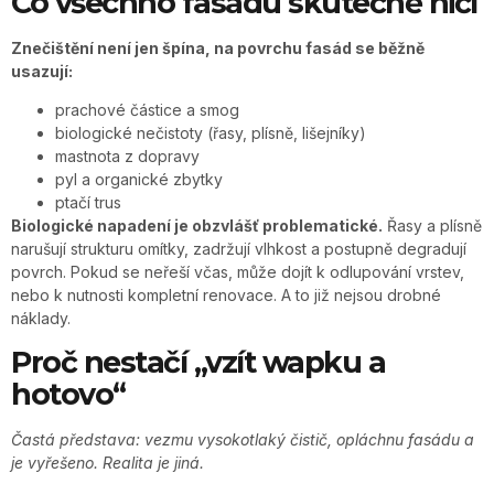
Co všechno fasádu skutečně ničí
Znečištění není jen špína, na povrchu fasád se běžně
usazují:
prachové částice a smog
biologické nečistoty (řasy, plísně, lišejníky)
mastnota z dopravy
pyl a organické zbytky
ptačí trus
Biologické napadení je obzvlášť problematické.
Řasy a plísně
narušují strukturu omítky, zadržují vlhkost a postupně degradují
povrch. Pokud se neřeší včas, může dojít k odlupování vrstev,
nebo k nutnosti kompletní renovace. A to již nejsou drobné
náklady.
Proč nestačí „vzít wapku a
hotovo“
Častá představa: vezmu vysokotlaký čistič, opláchnu fasádu a
je vyřešeno. Realita je jiná.