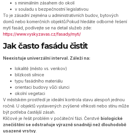
s minimálním zásahem do okolí
v souladu s bezpečnostní legislativou
To je zásadní zejména u administrativních budov, bytových
domů nebo komerčních objektů.Pokud hledáte odborné řešení
mytí fasád, podívejte se na detail služeb zde:
https://www.vyskyzavas.cz/fasady/myti/
Jak často fasádu čistit
Neexistuje univerzální interval. Záleží na:
lokalitě (město vs. venkov)
blízkosti silnice
typu fasádního materiálu
orientaci budovy vůči slunci
okolní vegetaci
V městském prostředí je ideální kontrola stavu alespoň jednou
ročně. U objektů vystavených zvýšené vlhkosti nebo stínu může
být potřeba častější zásah.
Klíčové je řešit problém v počáteční fázi. Čerstvé
biologické
znečištění se odstraňuje výrazně snadněji než dlouhodobě
usazené vrstvy
.