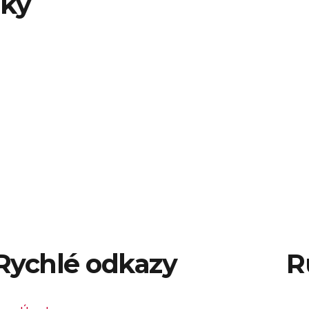
nky
Rychlé odkazy
R