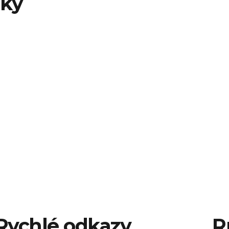
nky
Rychlé odkazy
R