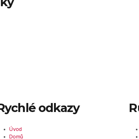
nky
Rychlé odkazy
R
Úvod
Domů