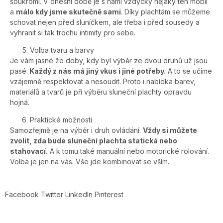
soukromí. V dnešní době je s námi vždycky nějaký ten mobil
a
málo kdy jsme skutečně sami
. Díky plachtám se můžeme
schovat nejen před sluníčkem, ale třeba i před sousedy a
vyhranit si tak trochu intimity pro sebe.
Volba tvaru a barvy
Je vám jasné že doby, kdy byl výběr ze dvou druhů už jsou
pasé.
Každý z nás má jiný vkus i jiné potřeby.
A to se učíme
vzájemně respektovat a nesoudit. Proto i nabídka barev,
materiálů a tvarů je při výběru sluneční plachty opravdu
hojná.
Praktické možnosti
Samozřejmě je na výběr i druh ovládání.
Vždy si můžete
zvolit, zda bude sluneční plachta statická nebo
stahovací.
A k tomu také manuální nebo motorické rolování.
Volba je jen na vás. Vše jde kombinovat se vším.
Facebook
Twitter
LinkedIn
Pinterest