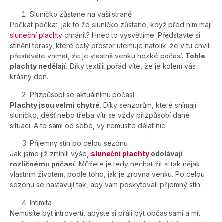
Sluníčko zůstane na vaší straně
Počkat počkat, jak to že sluníčko zůstane, když před ním mají
sluneční plachty
chránit? Hned to vysvětlíme. Představte si
stínění terasy, které celý prostor utemuje natolik, že v tu chvíli
přestáváte vnímat, že je vlastně venku hezké počasí.
Tohle
plachty nedělají.
Díky textilii pořád víte, že je kolem vás
krásný den.
Přizpůsobí se aktuálnímu počasí
Plachty jsou velmi chytré
. Díky senzorům, které snímají
sluníčko, déšť nebo třeba vítr se vždy přizpůsobí dané
situaci. A to sami od sebe, vy nemusíte dělat nic.
Příjemný stín po celou sezónu
Jak jsme již zmínili výše,
sluneční plachty
odolávají
rozličnému počasí.
Můžete je tedy nechat žít si tak nějak
vlastním životem, podle toho, jak je zrovna venku. Po celou
sezónu se nastavují tak, aby vám poskytovali příjemný stín.
Intimita
Nemusíte být introverti, abyste si přáli být občas sami a mít