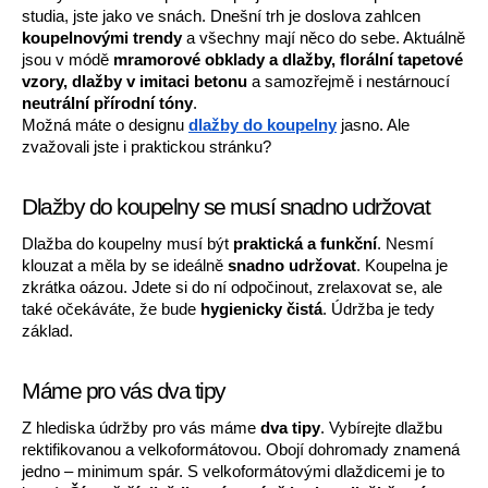
studia, jste jako ve snách. Dnešní trh je doslova zahlcen 
koupelnovými trendy
 a všechny mají něco do sebe. Aktuálně 
jsou v módě 
mramorové obklady a dlažby, florální tapetové 
vzory, dlažby v imitaci betonu
 a samozřejmě i nestárnoucí 
neutrální přírodní tóny
. 
Možná máte o designu 
dlažby do koupelny
 jasno. Ale 
zvažovali jste i praktickou stránku? 
Dlažby do koupelny se musí snadno udržovat
Dlažba do koupelny musí být 
praktická a funkční
. Nesmí 
klouzat a měla by se ideálně 
snadno udržovat
. Koupelna je 
zkrátka oázou. Jdete si do ní odpočinout, zrelaxovat se, ale 
také očekáváte, že bude 
hygienicky čistá
. Údržba je tedy 
základ. 
Máme pro vás dva tipy
Z hlediska údržby pro vás máme 
dva tipy
. Vybírejte dlažbu 
rektifikovanou a velkoformátovou. Obojí dohromady znamená 
jedno – minimum spár. S velkoformátovými dlaždicemi je to 