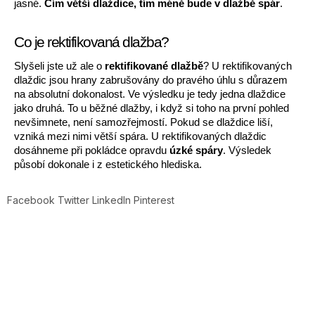
jasné. 
Čím větší dlaždice, tím méně bude v dlažbě spár
. 
Co je rektifikovaná dlažba?
Slyšeli jste už ale o 
rektifikované dlažbě
? U rektifikovaných 
dlaždic jsou hrany zabrušovány do pravého úhlu s důrazem 
na absolutní dokonalost. Ve výsledku je tedy jedna dlaždice 
jako druhá. To u běžné dlažby, i když si toho na první pohled 
nevšimnete, není samozřejmostí. Pokud se dlaždice liší, 
vzniká mezi nimi větší spára. U rektifikovaných dlaždic 
dosáhneme při pokládce opravdu 
úzké spáry
. Výsledek 
působí dokonale i z estetického hlediska.
Facebook
Twitter
LinkedIn
Pinterest