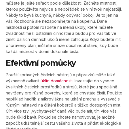
můžete je ještě seřadit podle důležitosti. Začněte místností,
kterou používáte nejvíce a nepořádek se v ní tvoří nejčastěji.
Někdy to bývá kuchyně, někdy obývací pokoj. Je to jen na
vás. Rozhodně ale nezapomínejte na koupelnu. Dané
místnosti si potom rozdělte na menší úkoly, které můžete
zvládnout mezi ostatními činnostmi a budou pro vás tak ve
změti dalších denních úkolů méně zahlcující. Když budete mít
připravený plán, můžete snáze dosáhnout stavu, kdy bude
každá místnost v domě dokonale čistá.
Efektivní pomůcky
Použití správných čistících nástrojů a přípravků může také
významně ovlivnit
úklid domácnosti
. Investujte do vysoce
kvalitních čisticích prostředků a strojů, které jsou speciálně
navrženy pro různé povrchy, které se chystáte čistit. Použijte
například hadřík z mikrovlákna na utírání prachu a vysavač s
různými nástavci na čištění koberců a těžko dostupných míst.
Čím více tzv. „vychytávek“ daná věc bude mít, tím více vás
bude úklid bavit. Pokud se chcete namotivovat, je možné
započít udržitelnější cestu vašeho života a přidat ekologické