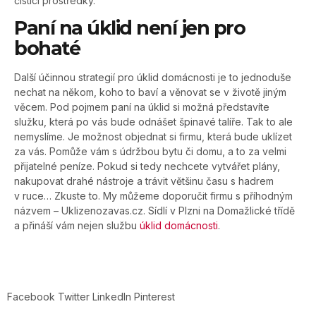
čistící prostředky.
Paní na úklid není jen pro
bohaté
Další účinnou strategií pro úklid domácnosti je to jednoduše
nechat na někom, koho to baví a věnovat se v životě jiným
věcem. Pod pojmem paní na úklid si možná představíte
služku, která po vás bude odnášet špinavé talíře. Tak to ale
nemyslíme. Je možnost objednat si firmu, která bude uklízet
za vás. Pomůže vám s údržbou bytu či domu, a to za velmi
přijatelné peníze. Pokud si tedy nechcete vytvářet plány,
nakupovat drahé nástroje a trávit většinu času s hadrem
v ruce… Zkuste to. My můžeme doporučit firmu s příhodným
názvem – Uklizenozavas.cz. Sídlí v Plzni na Domažlické třídě
a přináší vám nejen službu
úklid domácnosti
.
Facebook
Twitter
LinkedIn
Pinterest