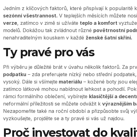
Jedním z klíčových faktorů, které přispívají k popularitě k
sezónní všestrannost.
V teplejších měsících můžete nos
verze
, zatímco v zimě si užíváte
teplo a komfort
vyztuže
modelů. Dokážou tak zvládnout různé
povětrnostní pod
nenahraditelným kouskem v každé
ženské šatní skříni.
Ty pravé pro vás
Při výběru je důležité brát v úvahu několik faktorů. Za pr
podpatku
– zda preferujete nízký nebo střední podpatek, 
vysoký. Dále si všímejte
materiálu
– kožené boty jsou eleg
zatímco látkové mohou nabídnout lehkost a pohodlí. Poku
rámci formálního oblečení, vybírejte
klasičtější a decent
neformální příležitosti se můžete odvážit k
výraznějším 
Nezapomeňte také na roční období a přizpůsobte svůj výb
vyzkoušejte, projděte se a ty pravé si vás už najdou.
Proč investovat do kvali