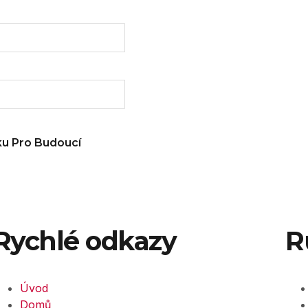
ku Pro Budoucí
Rychlé odkazy
R
Úvod
Domů