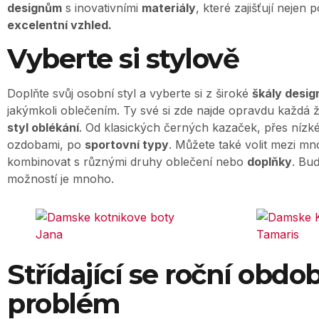
designům
s inovativními
materiály
, které zajišťují nejen 
excelentní vzhled.
Vyberte si stylově
Doplňte svůj osobní styl a vyberte si z široké
škály design
jakýmkoli oblečením. Ty své si zde najde opravdu každá ž
styl oblékání
. Od klasických černých kazaček, přes nízké
ozdobami, po
sportovní typy
. Můžete také volit mezi m
kombinovat s různými druhy oblečení nebo
doplňky
. Buď
možností je mnoho.
Střídající se roční obdo
problém