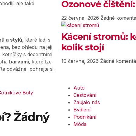
Ozonové čištění:
pohodlí, ale také
22 června, 2026
Žádné komentá
Kácení stromů: k
ů a stylů,
které ladí s
kolik stojí
ena, bez ohledu na její
 kotníčky s decentními
19 června, 2026
Žádné komentá
noha
barvami,
které lze
te odvážné, pohrajte si,
Auto
Cestování
Zaujalo nás
Bydlení
bí? Žádný
Podnikání
Móda