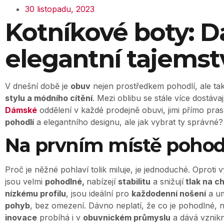
30 listopadu, 2023
Kotníkové boty: 
elegantní tajemst
V dnešní době je
obuv
nejen prostředkem pohodlí, ale t
stylu a módního cítění
. Mezi oblibu se stále více dostáva
Dámské
oddělení v každé prodejně obuvi, jimi přímo pras
pohodlí
a elegantního designu, ale jak vybrat ty správné
Na prvním místě pohod
Proč je něžné pohlaví tolik miluje, je jednoduché. Oprot
jsou velmi
pohodlné,
nabízejí
stabilitu
a snižují
tlak na c
nízkému profilu
, jsou ideální pro
každodenní nošení
a u
pohyb
, bez omezení. Dávno neplatí, že co je pohodlné, 
inovace
probíhá i v
obuvnickém průmyslu
a dává vznik