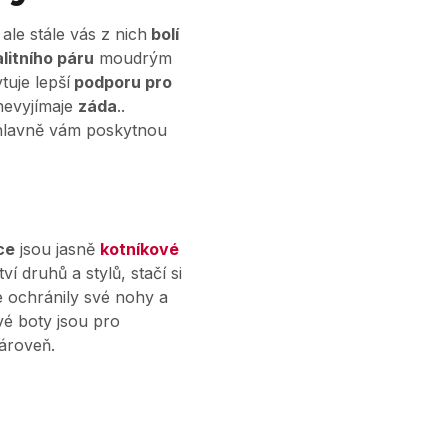
 ale stále vás z nich
bolí
litního páru
moudrým
tuje lepší
podporu pro
evyjímaje
záda
..
 hlavně vám poskytnou
ce
jsou jasně
kotníkové
 druhů a stylů, stačí si
e ochránily své nohy a
vé boty jsou pro
ároveň.