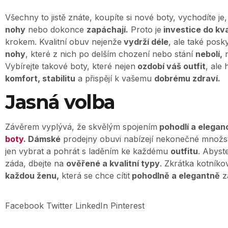
Všechny to jistě znáte, koupíte si nové boty, vychodíte je,
nohy
nebo dokonce
zapáchají.
Proto je
investice do kva
krokem. Kvalitní obuv nejenže
vydrží déle
, ale také posky
nohy
, které z nich po delším chození nebo stání
nebolí,
n
Vybírejte takové boty, které nejen
ozdobí váš outfit
, ale
komfort, stabilitu
a přispějí k vašemu
dobrému zdraví.
Jasná volba
Závěrem vyplývá, že skvělým spojením
pohodlí a elegan
boty
. Dámské
prodejny obuvi nabízejí nekonečné množství
jen vybrat a pohrát s laděním ke každému
outfitu
. Abyst
záda, dbejte na
ověřené a kvalitní typy
. Zkrátka kotníko
každou ženu,
která se chce cítit
pohodlně a elegantně
z
Facebook
Twitter
LinkedIn
Pinterest