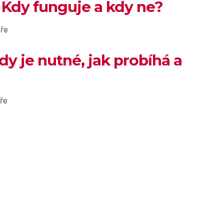
 Kdy funguje a kdy ne?
ře
dy je nutné, jak probíhá a
ře