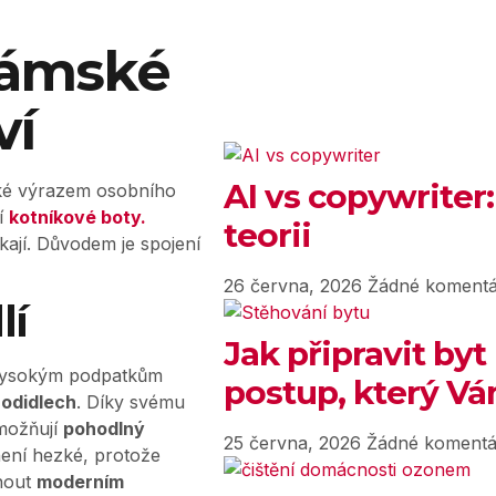
Dámské
ví
AI vs copywriter:
aké výrazem osobního
jí
kotníkové boty.
teorii
kají. Důvodem je spojení
?
26 června, 2026
Žádné komentá
lí
Jak připravit byt
i vysokým podpatkům
postup, který Vám
hodidlech
. Díky svému
možňují
pohodlný
25 června, 2026
Žádné komentá
není hezké, protože
nout
moderním