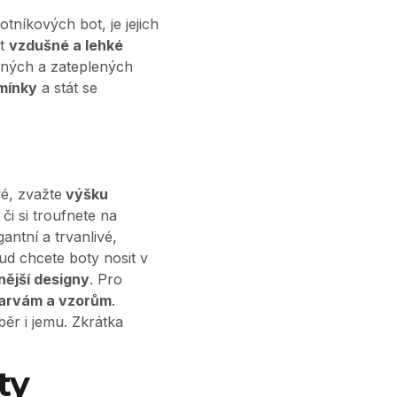
otníkových bot, je jejich
it
vzdušné a lehké
ných a zateplených
mínky
a stát se
vé, zvažte
výšku
či si troufnete na
antní a trvanlivé,
d chcete boty nosit v
nější designy
. Pro
barvám a vzorům
.
ěr i jemu. Zkrátka
ty