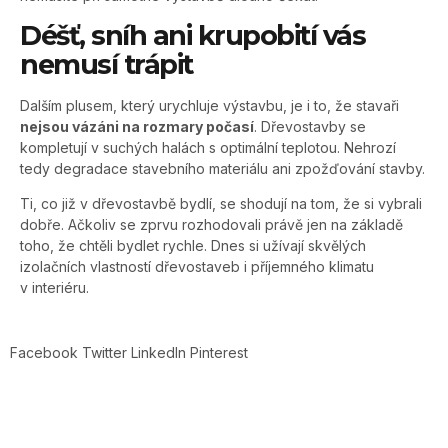
Déšť, sníh ani krupobití vás
nemusí trápit
Dalším plusem, který urychluje výstavbu, je i to, že stavaři
nejsou vázáni na rozmary počasí
. Dřevostavby se
kompletují v suchých halách s optimální teplotou. Nehrozí
tedy degradace stavebního materiálu ani zpožďování stavby.
Ti, co již v dřevostavbě bydlí, se shodují na tom, že si vybrali
dobře. Ačkoliv se zprvu rozhodovali právě jen na základě
toho, že chtěli bydlet rychle. Dnes si užívají skvělých
izolačních vlastností dřevostaveb i příjemného klimatu
v interiéru.
Facebook
Twitter
LinkedIn
Pinterest