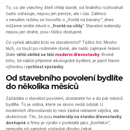
To, co ale všechny, kteří chtějí stavět, od finálního rozhodnutí
často odrazuje, nejsou jen peníze, ale i čas. Zatímco
v minulém režimu se hovořilo o „frontě na banány“, dnes
můžeme směle mluvit o „
frontě na cihly
“. Stavební materiály
nejsou jen drahé, jsou i těžko dostupné.
Co vyřeší aktuální krizi ve stavebnictví? Těžko říct. Mnoho
těch, co touží po rodinném domě, ale našlo zajímavé řešení.
Stále
větší oblibě se těší
moderní dřevostavby
. Kromě
toho, že nabízí příjemné ekologické bydlení, je jejich hlavní
výhodou i
rychlost výstavby
.
Od stavebního povolení bydlíte
do několika měsíců
Zažádáte o stavební povolení, dostanete ho a do pár měsíců
bydlíte. To je vidina, které se skoro nedá odolat. U
moderních dřevostaveb to není žádná reklamní vějička, ale
skutečnost. Tím, že jsou
materiály na stavbu dřevostavby
dostupné
a firmy je vyrábí v podstatě jako „konfekci“,
nemusíte při samotné výstavbě dlouho čekat.