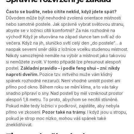
Často se budíte, nebo cítíte neklid, když jdete spát?
Důvodem může být nevhodně zvolená orientace místnosti
nebo samotné postele. Jak správně vybrat světovou stranu,
abyste se v ložnici cítili komfortně? Za nás rozhodně na
východ! Když je situována na západ slunce tam svítí až do
večera. Když na jih, sluníčko svítí celý den „do postele“… a
naopak severní směr dělá z ložnice vcelku studenou místnost.
Někdy samozřejmě nemáte na výběr a místnost jako takovou
si nemůžete zvolit. V tomto případě lze přesunout alespoň
postel.
Základní pravidlo – i podle feng shui – zní: nikdy
naproti dveřím.
Pozice tzv. mrtvého muže vám klidný
spánek rozhodně nezaručí. Není vhodné umístit postel ani
přímo pod okno. Během roku se mění klima, a to vás taky
snadno připraví o sny. Nad postelí by měl vzniknout prostor
alespoň 1,8 metru. To proto, abychom se necítili stísněně.
Pokud máte tedy ložnici v podkroví, zajistěte, aby nebyla
přímo ve zkosení.
Pozor také na trámy.
I když jsou u stropu,
pokud je strop moc nízko, mohou váš spánek také
zneklidňovat.