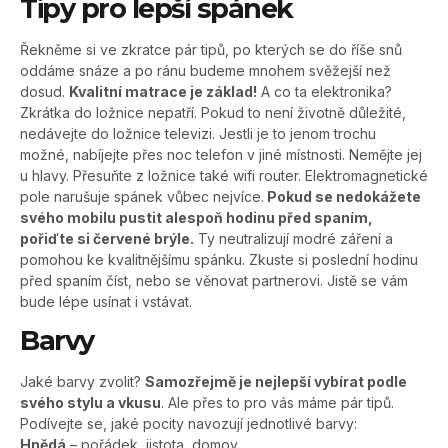
Tipy pro lepší spánek
Řekněme si ve zkratce pár tipů, po kterých se do říše snů
oddáme snáze a po ránu budeme mnohem svěžejší než
dosud.
Kvalitní matrace je základ!
A co ta elektronika?
Zkrátka do ložnice nepatří. Pokud to není životně důležité,
nedávejte do ložnice televizi. Jestli je to jenom trochu
možné, nabíjejte přes noc telefon v jiné místnosti. Nemějte jej
u hlavy. Přesuňte z ložnice také wifi router. Elektromagnetické
pole narušuje spánek vůbec nejvíce.
Pokud se nedokážete
svého mobilu pustit alespoň hodinu před spaním,
pořiďte si červené brýle.
Ty neutralizují modré záření a
pomohou ke kvalitnějšímu spánku. Zkuste si poslední hodinu
před spaním číst, nebo se věnovat partnerovi. Jistě se vám
bude lépe usínat i vstávat.
Barvy
Jaké barvy zvolit?
Samozřejmě je nejlepší vybírat podle
svého stylu a vkusu
. Ale přes to pro vás máme pár tipů.
Podívejte se, jaké pocity navozují jednotlivé barvy:
Hnědá
– pořádek, jistota, domov