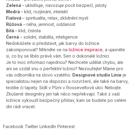
Zelená
– uklidňuje, navozuje pocit bezpečí, jistoty
Modrá
– klid, rozjímání, intelekt
Fialová
– spiritualita, relax, zklidnění mysli
Růžová
– něha, jemnost, oddanost
Bílá
– klid, čistota
Černá
– solidní, stabilita, inteligence
Nedokážete si představit, jak barvy do ložnice
zakomponovat? Mrkněte se na
ložnice inspirace
, a ujasněte
si, co by se líbilo právě vám. Sen o dokonalé ložnici
Je to moc informací najednou? Nechcete udělat chybu, ale
ani se vzdát snu o perfektní ložnici? Nezoufejte! Máme pro
vás odborníka na slovo vzatého.
Designové studio Linie
je
specialistou nejen na dispozici a rozvržení, ale také na barvy,
textilie či tapety. Sídlí v Plzni v Rooseveltově ulici. Nebojte.
Zkušené designéry jen tak něco nepřekvapí. Také z vaší
ložnice vykouzlí bezpečný přístav, kam se budete po celém
dni rádi vracet.
Facebook
Twitter
LinkedIn
Pinterest