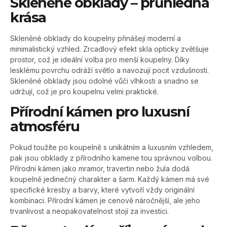
Skleněné obklady – průhledná
krása
Skleněné obklady do koupelny přinášejí moderní a
minimalistický vzhled. Zrcadlový efekt skla opticky zvětšuje
prostor, což je ideální volba pro menší koupelny. Díky
lesklému povrchu odráží světlo a navozují pocit vzdušnosti.
Skleněné obklady jsou odolné vůči vlhkosti a snadno se
udržují, což je pro koupelnu velmi praktické.
Přírodní kámen pro luxusní
atmosféru
Pokud toužíte po koupelně s unikátním a luxusním vzhledem,
pak jsou obklady z přírodního kamene tou správnou volbou.
Přírodní kámen jako mramor, travertin nebo žula dodá
koupelně jedinečný charakter a šarm. Každý kámen má své
specifické kresby a barvy, které vytvoří vždy originální
kombinaci. Přírodní kámen je cenově náročnější, ale jeho
trvanlivost a neopakovatelnost stojí za investici.