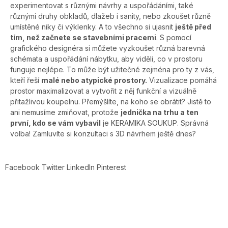
experimentovat s různými návrhy a uspořádáními, také
různými druhy obkladů, dlažeb i sanity, nebo zkoušet různě
umístěné niky či výklenky. A to všechno si ujasnit
ještě před
tím, než začnete se stavebními pracemi
. S pomocí
grafického designéra si můžete vyzkoušet různá barevná
schémata a uspořádání nábytku, aby viděli, co v prostoru
funguje nejlépe. To může být užitečné zejména pro ty z vás,
kteří řeší
malé nebo atypické prostory.
Vizualizace pomáhá
prostor maximalizovat a vytvořit z něj funkční a vizuálně
přitažlivou koupelnu. Přemýšlíte, na koho se obrátit? Jistě to
ani nemusíme zmiňovat, protože
jednička na trhu a ten
první, kdo se vám vybavil
je KERAMIKA SOUKUP. Správná
volba! Zamluvíte si konzultaci s 3D návrhem ještě dnes?
Facebook
Twitter
LinkedIn
Pinterest