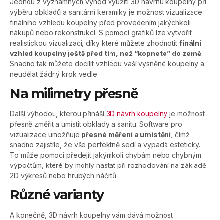
Jednou z významných výhod využití 3D návrhu koupelny při
výběru obkladů a sanitární keramiky je možnost vizualizace
finálního vzhledu koupelny před provedením jakýchkoli
nákupů nebo rekonstrukcí. S pomocí grafiků lze vytvořit
realistickou vizualizaci, díky které můžete zhodnotit
finální
vzhled koupelny ještě před tím, než “kopnete” do země
.
Snadno tak můžete docílit vzhledu vaší vysněné koupelny a
neudělat žádný krok vedle.
Na milimetry přesně
Další výhodou, kterou přináší
3D návrh koupelny
je možnost
přesně změřit a umístit obklady a sanitu. Software pro
vizualizace umožňuje
přesné měření a umístění
, čímž
snadno zajistíte, že vše perfektně sedí a vypadá esteticky.
To může pomoci předejít jakýmkoli chybám nebo chybným
výpočtům, které by mohly nastat při rozhodování na základě
2D výkresů nebo hrubých náčrtů.
Různé varianty
A konečně, 3D návrh koupelny vám dává možnost