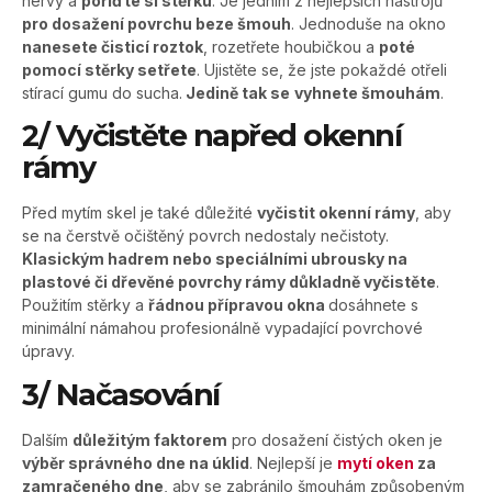
nervy a
pořiďte si stěrku
. Je jedním z nejlepších nástrojů
pro dosažení povrchu beze šmouh
. Jednoduše na okno
nanesete čisticí roztok
, rozetřete houbičkou a
poté
pomocí stěrky setřete
. Ujistěte se, že jste pokaždé otřeli
stírací gumu do sucha.
Jedině tak se
vyhnete šmouhám
.
2/ Vyčistěte napřed okenní
rámy
Před mytím skel je také důležité
vyčistit okenní rámy
, aby
se na čerstvě očištěný povrch nedostaly nečistoty.
Klasickým hadrem nebo speciálními ubrousky na
plastové či dřevěné povrchy rámy důkladně vyčistěte
.
Použitím stěrky a
řádnou přípravou okna
dosáhnete s
minimální námahou profesionálně vypadající povrchové
úpravy.
3/ Načasování
Dalším
důležitým faktorem
pro dosažení čistých oken je
výběr správného dne na úklid
. Nejlepší je
mytí oken
za
zamračeného dne
, aby se zabránilo šmouhám způsobeným