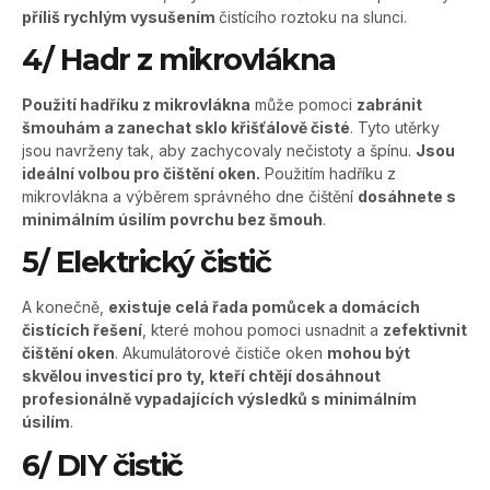
příliš rychlým vysušením
čistícího roztoku na slunci.
4/ Hadr z mikrovlákna
Použití hadříku z mikrovlákna
může pomoci
zabránit
šmouhám a zanechat sklo křišťálově čisté
. Tyto utěrky
jsou navrženy tak, aby zachycovaly nečistoty a špínu.
Jsou
ideální volbou pro čištění oken.
Použitím hadříku z
mikrovlákna a výběrem správného dne čištění
dosáhnete s
minimálním úsilím povrchu bez šmouh
.
5/ Elektrický čistič
A konečně,
existuje celá řada pomůcek a domácích
čistících řešení
, které mohou pomoci usnadnit a
zefektivnit
čištění oken
. Akumulátorové čističe oken
mohou být
skvělou investicí pro ty, kteří chtějí dosáhnout
profesionálně vypadajících výsledků s minimálním
úsilím
.
6/ DIY čistič