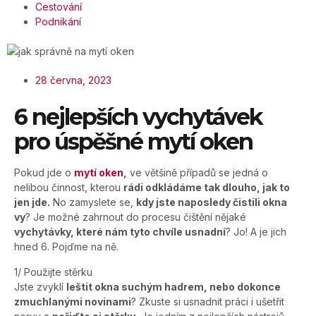
Cestování
Podnikání
28 června, 2023
6 nejlepších vychytávek
pro úspěšné mytí oken
Pokud jde o
mytí oken
,
ve většině případů se jedná o
nelibou činnost, kterou
rádi odkládáme tak dlouho, jak to
jen jde.
No zamyslete se,
kdy jste naposledy čistili okna
vy
? Je možné zahrnout do procesu čištění nějaké
vychytávky, které nám tyto chvíle usnadní
? Jo! A je jich
hned 6. Pojďme na ně.
1/ Použijte stěrku
Jste zvyklí
leštit okna suchým hadrem, nebo dokonce
zmuchlanými novinami
? Zkuste si usnadnit práci i ušetřit