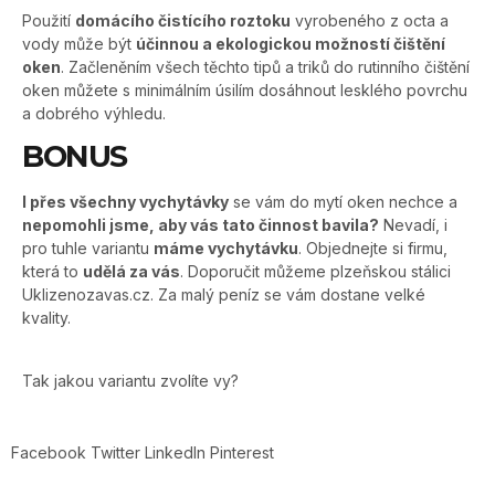
Použití
domácího čistícího roztoku
vyrobeného z octa a
vody může být
účinnou a ekologickou možností čištění
oken
. Začleněním všech těchto tipů a triků do rutinního čištění
oken můžete s minimálním úsilím dosáhnout lesklého povrchu
a dobrého výhledu.
BONUS
I přes všechny vychytávky
se vám do mytí oken nechce a
nepomohli jsme, aby vás tato činnost bavila?
Nevadí, i
pro tuhle variantu
máme vychytávku
. Objednejte si firmu,
která to
udělá za vás
. Doporučit můžeme plzeňskou stálici
Uklizenozavas.cz. Za malý peníz se vám dostane velké
kvality.
Tak jakou variantu zvolíte vy?
Facebook
Twitter
LinkedIn
Pinterest