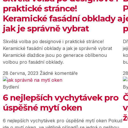
praktické stránce!
P
Keramické fasádní obklady a
j
jak je správně vybrat
Skvělá volba po designové i praktické stránce!
Dř
Keramické fasádní obklady a jak je správně vybrat
je
Keramické dlaždice jsou po generace oblíbenou
ko
volbou pro fasádní obklady.
bu
28 června, 2023
Žádné komentáře
28
Bydlení
By
6 nejlepších vychytávek pro
Č
úspěšné mytí oken
v
ž
6 nejlepších vychytávek pro úspěšné mytí oken Pokud
jde o mytí oken, ve většině případů se jedná o nelibou