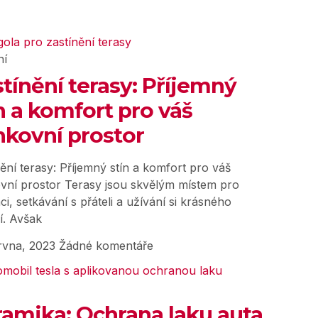
ní
tínění terasy: Příjemný
n a komfort pro váš
nkovní prostor
ění terasy: Příjemný stín a komfort pro váš
vní prostor Terasy jsou skvělým místem pro
ci, setkávání s přáteli a užívání si krásného
í. Avšak
rvna, 2023
Žádné komentáře
ramika: Ochrana laku auta