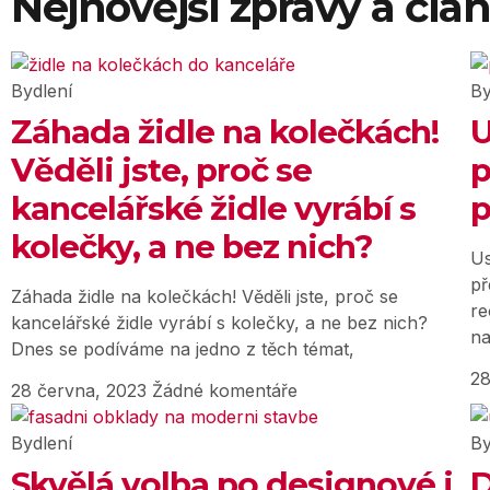
Nejnovější zprávy a člá
Bydlení
By
Záhada židle na kolečkách!
U
Věděli jste, proč se
p
kancelářské židle vyrábí s
p
kolečky, a ne bez nich?
Us
př
Záhada židle na kolečkách! Věděli jste, proč se
re
kancelářské židle vyrábí s kolečky, a ne bez nich?
na
Dnes se podíváme na jedno z těch témat,
28
28 června, 2023
Žádné komentáře
Bydlení
By
Skvělá volba po designové i
D