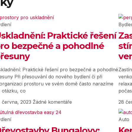
nky
dlení
Bydle
skladnění: Praktické řešení
Zas
ro bezpečné a pohodlné
stí
řesuny
ve
kladnění: Praktické řešení pro bezpečné a pohodlné
Zastín
esuny Při přesouvání do nového bydlení či při
venko
organizaci prostoru ve svém domě často narazíme
relaxa
 otázku, co
počas
 června, 2023
Žádné komentáře
28 če
dlení
Auto
řevostavby Bungalovy:
Ke