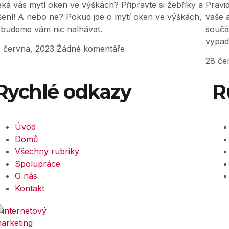
ká vás mytí oken ve výškách? Připravte si žebříky a
Pravi
šení! A nebo ne? Pokud jde o mytí oken ve výškách,
vaše 
budeme vám nic nalhávat.
součá
vypad
 června, 2023
Žádné komentáře
28 če
Rychlé odkazy
R
Úvod
Domů
Všechny rubriky
Spolupráce
O nás
Kontakt