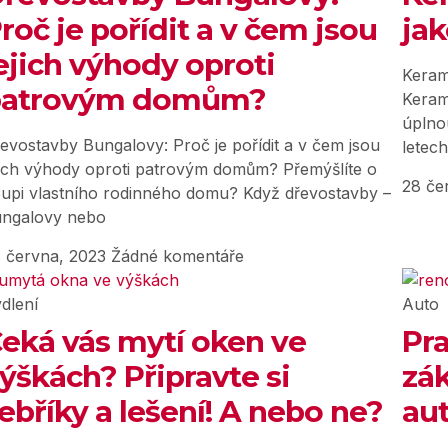
roč je pořídit a v čem jsou
jak
ejich výhody oproti
Keram
patrovým domům?
Keram
úplno
evostavby Bungalovy: Proč je pořídit a v čem jsou
letech
jich výhody oproti patrovým domům? Přemýšlíte o
28 če
upi vlastního rodinného domu? Když dřevostavby –
ngalovy nebo
 června, 2023
Žádné komentáře
dlení
Auto
eká vás mytí oken ve
Pra
ýškách? Připravte si
zák
ebříky a lešení! A nebo ne?
au