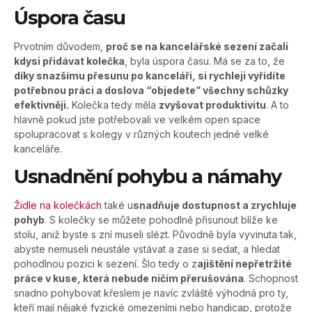
Úspora času
Prvotním důvodem,
proč se na kancelářské sezení začali
kdysi přidávat kolečka
, byla úspora času. Má se za to, že
díky snazšímu přesunu po kanceláři, si rychleji vyřídíte
potřebnou práci a doslova “objedete” všechny schůzky
efektivněji.
Kolečka tedy měla
zvyšovat produktivitu
. A to
hlavně pokud jste potřebovali ve velkém open space
spolupracovat s kolegy v různých koutech jedné velké
kanceláře.
Usnadnění pohybu a námahy
Židle na kolečkách
také u
snadňuje dostupnost a zrychluje
pohyb
. S kolečky se můžete pohodlně přisunout blíže ke
stolu, aniž byste s zní museli slézt. Původně byla vyvinuta tak,
abyste nemuseli neustále vstávat a zase si sedat, a hledat
pohodlnou pozici k sezení. Šlo tedy o z
ajištění nepřetržité
práce v kuse, která nebude ničím přerušována
. Schopnost
snadno pohybovat křeslem je navíc zvláště výhodná pro ty,
kteří mají nějaké fyzické omezeními nebo handicap, protože