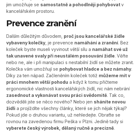
jim umožňuje se
samostatně a pohodlněji pohybovat
v
kancelářském prostoru.
Prevence zranění
Dalším důležitým důvodem,
proč jsou kancelářské židle
vybaveny kolečky
, je prevence
namáhání a zranění
. Bez
koleček byste museli vyvinout větší sílu a
namáhat své už
tak unavené svaly při neustálém posouvání židle
. Věřte
nebo ne, ale i při manipulaci s nestabilní židlí se můžete zranit.
Kolečka vám umožňují se
pohybovat hladce a bez námahy
.
Díky za ten nápad. Začleněním koleček totiž
můžeme mít v
práci mnohem větší pohodu
a když k tomu přičteme
ergonomické vlastnosti kancelářských židlí, nic nám nebrání
zasednout a vykonávat svou práci svědomitě
. Tak co,
dozvěděli jste se něco nového? Nebo jen
sháníte novou
židli
a projíždíte všechny články, které se jich nějak týkají?
Pokud jde o druhou variantu, už nehledejte. Obraťte se
rovnou na zavedenou firmu Peška v Plzni. Jedině tady si
vyberete český výrobek, dělaný ručně a precizně
.