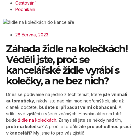
Cestování
Podnikání
28 června, 2023
Záhada židle na kolečkách!
Věděli jste, proč se
kancelářské židle vyrábí s
kolečky, a ne bez nich?
Dnes se podíváme na jedno z těch témat, které jste
vnímali
automaticky
, nikdy jste nad ním moc nepřemýšleli, ale až
článek dočtete,
budete si připadat velmi obohaceni.
A
sdílet své zjištění u všech známých. Hlavním aktérem totiž
bude
židle na kolečkách
. Zamysleli jste se někdy nad tím,
proč má kolečka
? A proč je to důležité
pro pohodlnou práci
v kanceláři
? My jsme to pro vás zjistili!