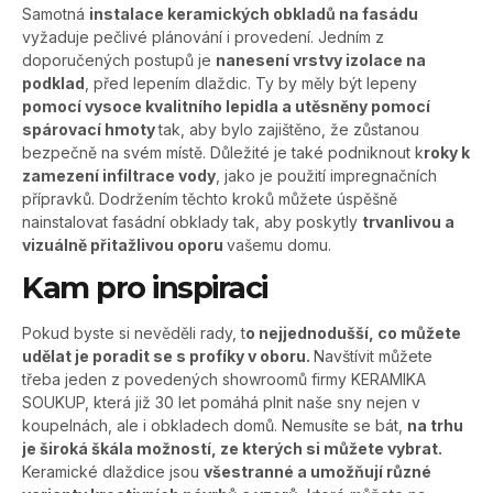
Samotná
instalace keramických obkladů na fasádu
vyžaduje pečlivé plánování i provedení. Jedním z
doporučených postupů je
nanesení vrstvy izolace na
podklad
, před lepením dlaždic. Ty by měly být lepeny
pomocí vysoce kvalitního lepidla a utěsněny pomocí
spárovací hmoty
tak, aby bylo zajištěno, že zůstanou
bezpečně na svém místě. Důležité je také podniknout k
roky k
zamezení infiltrace vody
, jako je použití impregnačních
přípravků. Dodržením těchto kroků můžete úspěšně
nainstalovat fasádní obklady tak, aby poskytly
trvanlivou a
vizuálně přitažlivou oporu
vašemu domu.
Kam pro inspiraci
Pokud byste si nevěděli rady, t
o nejjednodušší, co můžete
udělat je poradit se s profíky v oboru.
Navštívit můžete
třeba jeden z povedených showroomů firmy KERAMIKA
SOUKUP, která již 30 let pomáhá plnit naše sny nejen v
koupelnách, ale i obkladech domů. Nemusíte se bát,
na trhu
je široká škála možností, ze kterých si můžete vybrat.
Keramické dlaždice jsou
všestranné a umožňují různé