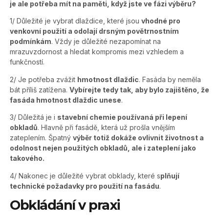
je ale potřeba mít na paměti, když jste ve fázi výběru?
1/ Důležité je vybrat dlaždice, které jsou
vhodné pro
venkovní použití a odolají drsným povětrnostním
podmínkám
. Vždy je důležité nezapomínat na
mrazuvzdornost a hledat kompromis mezi vzhledem a
funkčností.
2/ Je potřeba zvážit
hmotnost dlaždic
. Fasáda by neměla
bát příliš zatížena.
Vybírejte tedy tak, aby bylo zajištěno, že
fasáda hmotnost dlaždic unese
.
3/ Důležitá je i
stavební chemie používaná při lepení
obkladů
. Hlavně při fasádě, která už prošla vnějším
zateplením. Špatný
výběr totiž dokáže ovlivnit životnost a
odolnost nejen použitých obkladů, ale i zateplení jako
takového.
4/ Nakonec je důležité vybrat obklady, které s
plňují
technické požadavky pro použití na fasádu
.
Obkládání v praxi