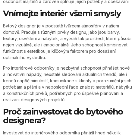
osobnost majitelů a zároveň splňuje jejich potřeby a očekávání.
Vnímejte interiér všemi smysly
Bytový designer je v podstatě tvůrcem atmosféry v našem
domově. Pracuje s různými prvky designu, jako jsou barvy,
textury, osvětlení a nábytek, a vytváří tak prostředí, které působí
nejen vizuálně, ale i emocionálně. Jeho schopnost kombinovat
funkčnost s estetikou je klíčovým faktorem pro dosažení
optimálního výsledku.
Pro interiérové odborníky je nezbytná schopnost přinášet nové
a inovativní nápady, neustálé sledování aktuálních trendů, ale i
trendů napříč minulostí, komunikace s klienty a porozumění jejich
potřebám a přání a v neposlední řade znalosti materiálů, nábytku
a konstrukčních prvků, potřebných pro úspěšné plánování a
realizaci designových projektů.
Proč zainvestovat do bytového
designera?
Investovat do interiérového odborníka přináší hned několik