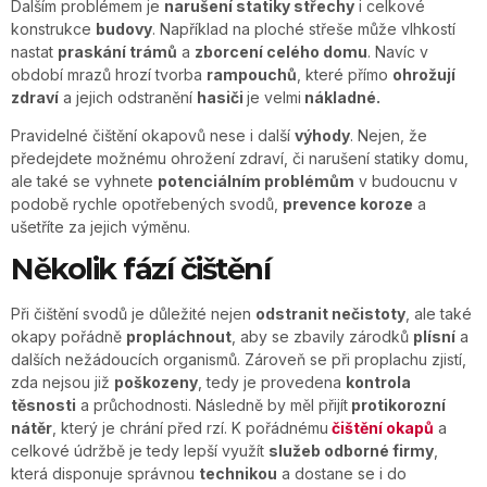
Dalším problémem je
narušení statiky střechy
i celkové
konstrukce
budovy
. Například na ploché střeše může vlhkostí
nastat
praskání trámů
a
zborcení celého domu
. Navíc v
období mrazů hrozí tvorba
rampouchů
, které přímo
ohrožují
zdraví
a jejich odstranění
hasiči
je velmi
nákladné.
Pravidelné čištění okapovů nese i další
výhody
. Nejen, že
předejdete možnému ohrožení zdraví, či narušení statiky domu,
ale také se vyhnete
potenciálním problémům
v budoucnu v
podobě rychle opotřebených svodů,
prevence koroze
a
ušetříte za jejich výměnu.
Několik fází čištění
Při čištění svodů je důležité nejen
odstranit nečistoty
, ale také
okapy pořádně
propláchnout
, aby se zbavily zárodků
plísní
a
dalších nežádoucích organismů. Zároveň se při proplachu zjistí,
zda nejsou již
poškozeny
, tedy je provedena
kontrola
těsnosti
a průchodnosti. Následně by měl přijít
protikorozní
nátěr
, který je chrání před rzí. K pořádnému
čištění okapů
a
celkové údržbě je tedy lepší využít
služeb odborné firmy
,
která disponuje správnou
technikou
a dostane se i do