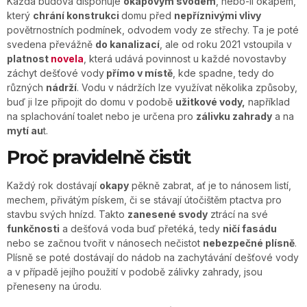
Každá budova disponuje
okapovým svodem
, nebo-li okapem,
který
chrání konstrukci
domu před
nepříznivými vlivy
povětrnostních podmínek, odvodem vody ze střechy. Ta je poté
svedena převážně
do kanalizací
, ale od roku 2021 vstoupila v
platnost
novela
, která udává povinnost u každé novostavby
záchyt dešťové vody
přímo v místě
, kde spadne, tedy do
různých
nádrží
. Vodu v nádržích lze využívat několika způsoby,
buď ji lze připojit do domu v podobě
užitkové vody,
například
na splachování toalet nebo je určena pro
zálivku zahrady
a na
mytí au
t.
Proč pravidelně čistit
Každý rok dostávají
okapy
pěkně zabrat, ať je to nánosem listí,
mechem, přivátým pískem, či se stávají útočištěm ptactva pro
stavbu svých hnízd. Takto
zanesené svody
ztrácí na své
funkčnosti
a dešťová voda buď přetéká, tedy
ničí fasádu
nebo se začnou tvořit v nánosech nečistot
nebezpečné plísně
.
Plísně se poté dostávají do nádob na zachytávání dešťové vody
a v případě jejího použití v podobě zálivky zahrady, jsou
přeneseny na úrodu.