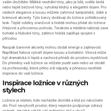
vaším útočištěm. Měkké neutrální tóny, jako je bílá, světle šedá
nebo teplé béžové tóny, vytvářejí klidný a elegantní dojem. Pro
nádech elegance a luxusu můžete zahrnout šampaňské, zlaté a
krémové akcenty. Tyto barvy dodávají do ložnice sofistikovaný
lesk. Teplé odstíny oranžové a hnědé mohou přidat do ložnice
hřejivost a přirozenou pohodu. Terakota a měděná nabízejí zase
bohaté a hluboké tóny, zatímco hnědá zajišťuje spojení s
přírodou.
Naopak barevné akcenty mohou dodat energii a zajímavost.
Například fialová vytváří dojem luxusu a bohatství. Vínová může
být dramatická či teplá a nachová přináší do prostoru mystičnost.
Do přeměny vaší ložnice se můžete pustit sami nebo se obrátit
na profesionály, které přímo srší nápady a přinesou neotřelé
inspirace do vaší ložnice.
Inspirace ložnice v různých
stylech
Ložnice je místem, kde nacházíte útočiště a klid po náročném
dni. Proč nevytvořit prostor, který nejenže podporuje zdravý
spánek, ale také odráží váš jedinečný styl a vkus?