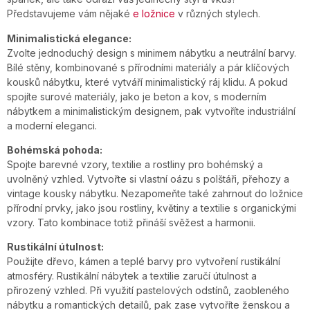
Představujeme vám nějaké
e ložnice
v různých stylech.
Minimalistická elegance:
Zvolte jednoduchý design s minimem nábytku a neutrální barvy.
Bílé stěny, kombinované s přírodními materiály a pár klíčových
kousků nábytku, které vytváří minimalistický ráj klidu. A pokud
spojíte surové materiály, jako je beton a kov, s moderním
nábytkem a minimalistickým designem, pak vytvoříte industriální
a moderní eleganci.
Bohémská pohoda:
Spojte barevné vzory, textilie a rostliny pro bohémský a
uvolněný vzhled. Vytvořte si vlastní oázu s polštáři, přehozy a
vintage kousky nábytku. Nezapomeňte také zahrnout do ložnice
přírodní prvky, jako jsou rostliny, květiny a textilie s organickými
vzory. Tato kombinace totiž přináší svěžest a harmonii.
Rustikální útulnost:
Použijte dřevo, kámen a teplé barvy pro vytvoření rustikální
atmosféry. Rustikální nábytek a textilie zaručí útulnost a
přirozený vzhled. Při využití pastelových odstínů, zaobleného
nábytku a romantických detailů, pak zase vytvoříte ženskou a