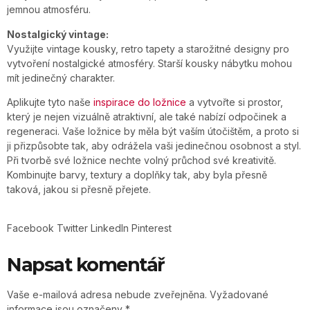
jemnou atmosféru.
Nostalgický vintage:
Využijte vintage kousky, retro tapety a starožitné designy pro
vytvoření nostalgické atmosféry. Starší kousky nábytku mohou
mít jedinečný charakter.
Aplikujte tyto naše
inspirace do ložnice
a vytvořte si prostor,
který je nejen vizuálně atraktivní, ale také nabízí odpočinek a
regeneraci. Vaše ložnice by měla být vaším útočištěm, a proto si
ji přizpůsobte tak, aby odrážela vaši jedinečnou osobnost a styl.
Při tvorbě své ložnice nechte volný průchod své kreativitě.
Kombinujte barvy, textury a doplňky tak, aby byla přesně
taková, jakou si přesně přejete.
Facebook
Twitter
LinkedIn
Pinterest
Napsat komentář
Vaše e-mailová adresa nebude zveřejněna.
Vyžadované
informace jsou označeny
*