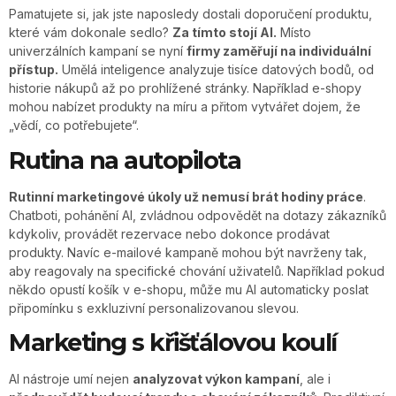
Pamatujete si, jak jste naposledy dostali doporučení produktu,
které vám dokonale sedlo?
Za tímto stojí AI.
Místo
univerzálních kampaní se nyní
firmy zaměřují na individuální
přístup.
Umělá inteligence analyzuje tisíce datových bodů, od
historie nákupů až po prohlížené stránky. Například e-shopy
mohou nabízet produkty na míru a přitom vytvářet dojem, že
„vědí, co potřebujete“.
Rutina na autopilota
Rutinní marketingové úkoly už nemusí brát hodiny práce
.
Chatboti, pohánění AI, zvládnou odpovědět na dotazy zákazníků
kdykoliv, provádět rezervace nebo dokonce prodávat
produkty. Navíc e-mailové kampaně mohou být navrženy tak,
aby reagovaly na specifické chování uživatelů. Například pokud
někdo opustí košík v e-shopu, může mu AI automaticky poslat
připomínku s exkluzivní personalizovanou slevou.
Marketing s křišťálovou koulí
AI nástroje umí nejen
analyzovat výkon kampaní
, ale i