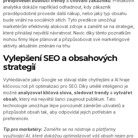
předpovědět budoucí trendy
a
chování zákazníků
. Prediktivní
analytika dokáže například odhadnout, kdy zákazník
pravděpodobně provede další nákup, nebo jaký typ obsahu
bude virální na sociálních sítích. Tyto predikce umožňují
marketérům efektivněji alokovat zdroje a zaměřit se na strategie,
které přinášejí největší návratnost. Navíc díky těmto poznatkům
mohou firmy lépe plánovat a přizpůsobovat své marketingové
aktivity aktuálním změnám na trhu
Vylepšení SEO a obsahových
strategií
Vyhledávače jako Google se stávají stále chytřejšími a AI hraje
klíčovou roli při optimalizaci pro SEO. Díky umělé inteligenci je
možné
analyzovat klíčová slova, sledovat trendy
a
vytvářet
obsah
, který má největší šanci zaujmout publikum. Tato
technologie umožňuje lépe porozumět záměrům uživatelů a
přizpůsobit obsah tak, aby odpovídal jejich potřebám a
preferencím.
Tip pro marketéry:
Zaměřte se na nástroje a platformy
využívající AI, které dokážou optimalizovat váš obsah nejen pro