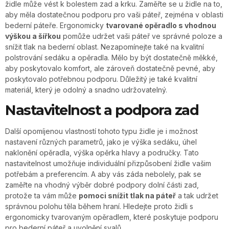
židle může vést k bolestem zad a krku. Zaměřte se u židle na to,
aby měla dostatečnou podporu pro vaši páteř, zejména v oblasti
bederní páteře. Ergonomicky
tvarované opěradlo s vhodnou
výškou a šířkou
pomůže udržet vaši páteř ve správné poloze a
snížit tlak na bederní oblast. Nezapomínejte také na kvalitní
polstrování sedáku a opěradla. Mělo by být dostatečně měkké,
aby poskytovalo komfort, ale zároveň dostatečně pevné, aby
poskytovalo potřebnou podporu. Důležitý je také kvalitní
materiál, který je odolný a snadno udržovatelný.
Nastavitelnost a podpora zad
Další opomíjenou vlastností tohoto typu židle je i možnost
nastavení různých parametrů, jako je výška sedáku, úhel
naklonění opěradla, výška opěrka hlavy a područky. Tato
nastavitelnost umožňuje individuální přizpůsobení židle vašim
potřebám a preferencím. A aby vás záda nebolely, pak se
zaměřte na vhodný výběr dobré podpory dolní části zad,
protože ta vám může
pomoci snížit tlak na páteř
a tak udržet
správnou polohu těla během hraní. Hledejte proto židli s
ergonomicky tvarovaným opěradlem, které poskytuje podporu
pro bederní páteř a uvolnění svalů.