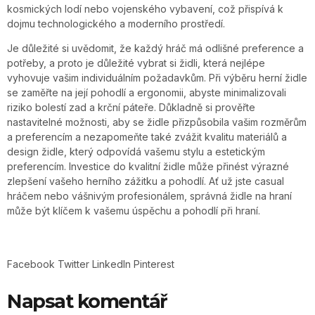
kosmických lodí nebo vojenského vybavení, což přispívá k
dojmu technologického a moderního prostředí.
Je důležité si uvědomit, že každý hráč má odlišné preference a
potřeby, a proto je důležité vybrat si židli, která nejlépe
vyhovuje vašim individuálním požadavkům. Při výběru herní židle
se zaměřte na její pohodlí a ergonomii, abyste minimalizovali
riziko bolestí zad a krční páteře. Důkladně si prověřte
nastavitelné možnosti, aby se židle přizpůsobila vašim rozměrům
a preferencím a nezapomeňte také zvážit kvalitu materiálů a
design židle, který odpovídá vašemu stylu a estetickým
preferencím. Investice do kvalitní židle může přinést výrazné
zlepšení vašeho herního zážitku a pohodlí. Ať už jste casual
hráčem nebo vášnivým profesionálem, správná židle na hraní
může být klíčem k vašemu úspěchu a pohodlí při hraní.
Facebook
Twitter
LinkedIn
Pinterest
Napsat komentář