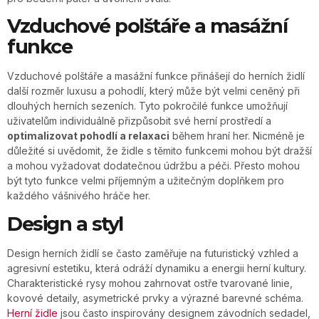
Vzduchové polštáře a masážní
funkce
Vzduchové polštáře a masážní funkce přinášejí do herních židlí
další rozměr luxusu a pohodlí, který může být velmi ceněný při
dlouhých herních sezeních. Tyto pokročilé funkce umožňují
uživatelům individuálně přizpůsobit své herní prostředí a
optimalizovat pohodlí a relaxaci
během hraní her. Nicméně je
důležité si uvědomit, že židle s těmito funkcemi mohou být dražší
a mohou vyžadovat dodatečnou údržbu a péči. Přesto mohou
být tyto funkce velmi příjemným a užitečným doplňkem pro
každého vášnivého hráče her.
Design a styl
Design herních židlí se často zaměřuje na futuristický vzhled a
agresivní estetiku, která odráží dynamiku a energii herní kultury.
Charakteristické rysy mohou zahrnovat ostře tvarované linie,
kovové detaily, asymetrické prvky a výrazné barevné schéma.
Herní židle
jsou často inspirovány designem závodních sedadel,