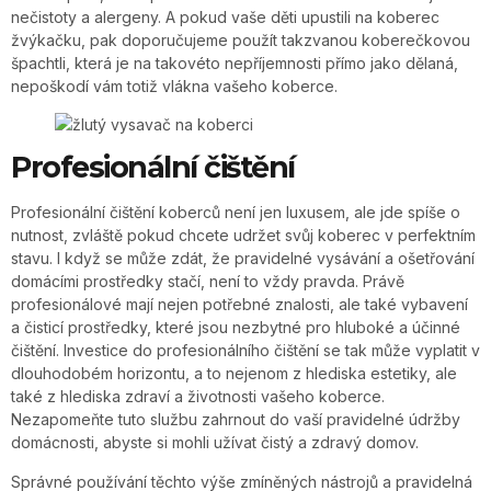
nečistoty a alergeny. A pokud vaše děti upustili na koberec
žvýkačku, pak doporučujeme použít takzvanou koberečkovou
špachtli, která je na takovéto nepříjemnosti přímo jako dělaná,
nepoškodí vám totiž vlákna vašeho koberce.
Profesionální čištění
Profesionální čištění koberců není jen luxusem, ale jde spíše o
nutnost, zvláště pokud chcete udržet svůj koberec v perfektním
stavu. I když se může zdát, že pravidelné vysávání a ošetřování
domácími prostředky stačí, není to vždy pravda. Právě
profesionálové mají nejen potřebné znalosti, ale také vybavení
a čisticí prostředky, které jsou nezbytné pro hluboké a účinné
čištění. Investice do profesionálního čištění se tak může vyplatit v
dlouhodobém horizontu, a to nejenom z hlediska estetiky, ale
také z hlediska zdraví a životnosti vašeho koberce.
Nezapomeňte tuto službu zahrnout do vaší pravidelné údržby
domácnosti, abyste si mohli užívat čistý a zdravý domov.
Správné používání těchto výše zmíněných nástrojů a pravidelná