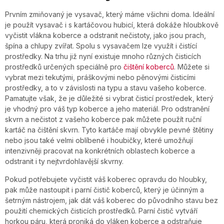
Prvním zmiňovaný je vysavač, který máme všichni doma. Ideální
je použít vysavač i s kartáčovou hubicí, která dokáže hloubkově
vyčistit vlákna koberce a odstranit nečistoty, jako jsou prach,
špína a chlupy zvířat. Spolu s vysavačem lze využít i čistící
prostředky. Na trhu již nyní existuje mnoho různých čisticích
prostředků určených speciálně pro
čištění koberců
. Můžete si
vybrat mezi tekutými, práškovými nebo pěnovými čisticími
prostředky, a to v závislosti na typu a stavu vašeho koberce.
Pamatujte však, že je důležité si vybrat čisticí prostředek, který
je vhodný pro váš typ koberce a jeho materiál. Pro odstranění
skvrn a nečistot z vašeho koberce pak můžete použít ruční
kartáč na čištění skvrn. Tyto kartáče mají obvykle pevné štětiny
nebo jsou také velmi oblíbené i houbičky, které umožňují
intenzivněji pracovat na konkrétních oblastech koberce a
odstranit i ty nejtvrdohlavější skvrny.
Pokud potřebujete vyčistit váš koberec opravdu do hloubky,
pak může nastoupit i parní čistič koberců, který je účinným a
šetrným nástrojem, jak dát váš koberec do původního stavu bez
použití chemických čisticích prostředků. Parní čistič vytváří
horkou páru, která proniká do vláken koberce a odstraňuje