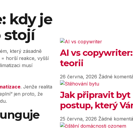
: kdy je
 stojí
AI vs copywriter:
stém, který zásadně
r = horší reakce, vyšší
teorii
limatizaci musí
26 června, 2026
Žádné komentá
imatizace
. Jenže realita
Jak připravit byt
neplní“ jen proto, že
du.
postup, který Vám
funguje
25 června, 2026
Žádné komentá