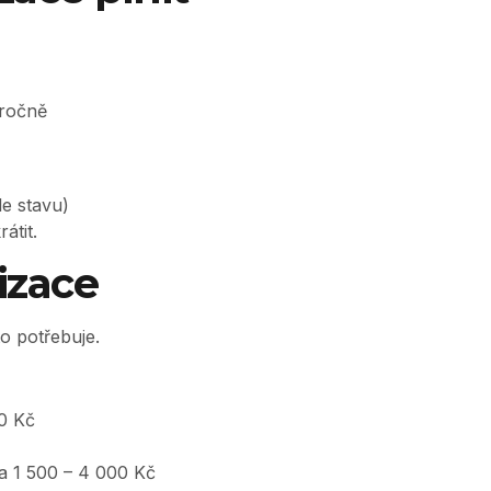
 ročně
le stavu)
átit.
tizace
o potřebuje.
00 Kč
ca 1 500 – 4 000 Kč