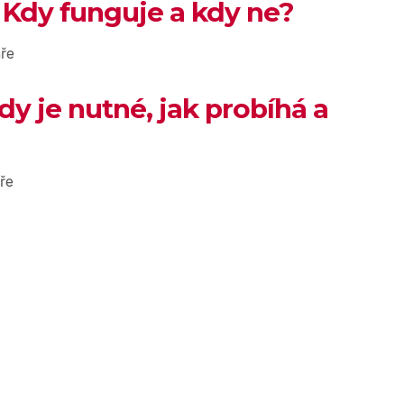
 Kdy funguje a kdy ne?
ře
dy je nutné, jak probíhá a
ře