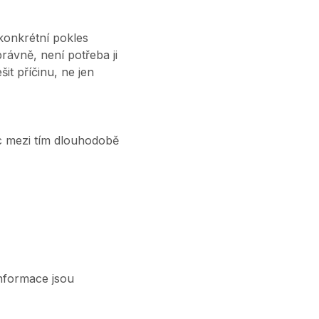
konkrétní pokles
rávně, není potřeba ji
it příčinu, ne jen
c mezi tím dlouhodobě
nformace jsou