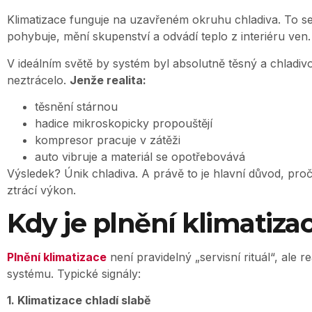
Klimatizace funguje na uzavřeném okruhu chladiva. To s
pohybuje, mění skupenství a odvádí teplo z interiéru ven.
V ideálním světě by systém byl absolutně těsný a chladiv
neztrácelo.
Jenže realita:
těsnění stárnou
hadice mikroskopicky propouštějí
kompresor pracuje v zátěži
auto vibruje a materiál se opotřebovává
Výsledek? Únik chladiva. A právě to je hlavní důvod, pro
ztrácí výkon.
Kdy je plnění klimatiza
Plnění klimatizace
není pravidelný „servisní rituál“, ale 
systému. Typické signály:
1. Klimatizace chladí slabě