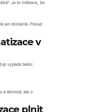
eba“. Je to indikace, že:
ale jen dočasně. Pokud
atizace v
stup vypadá takto:
 a těsnosti, jde o
zace plnit