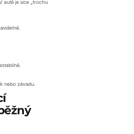
 autě je sice „trochu
avidelně.
stabilně.
nik nebo závadu.
cí
 běžný