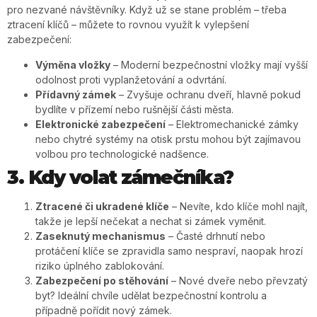
pro nezvané návštěvníky. Když už se stane problém – třeba
ztracení klíčů – můžete to rovnou využít k vylepšení
zabezpečení:
Výměna vložky
– Moderní bezpečnostní vložky mají vyšší
odolnost proti vyplanžetování a odvrtání.
Přídavný zámek
– Zvyšuje ochranu dveří, hlavně pokud
bydlíte v přízemí nebo rušnější části města.
Elektronické zabezpečení
– Elektromechanické zámky
nebo chytré systémy na otisk prstu mohou být zajímavou
volbou pro technologické nadšence.
3. Kdy volat zámečníka?
Ztracené či ukradené klíče
– Nevíte, kdo klíče mohl najít,
takže je lepší nečekat a nechat si zámek vyměnit.
Zaseknutý mechanismus
– Časté drhnutí nebo
protáčení klíče se zpravidla samo nespraví, naopak hrozí
riziko úplného zablokování.
Zabezpečení po stěhování
– Nové dveře nebo převzatý
byt? Ideální chvíle udělat bezpečnostní kontrolu a
případně pořídit nový zámek.