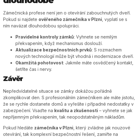
dlouhodobě
Zámečnická profese není jen o otevírání zabouchnutých dveří.
Pokud si najdete
ověřeného zámečníka v Plzni
, vyplatí se s
ním navázat dlouhodobou spolupráci.
Pravidelné kontroly zámků
: Vyhnete se nemilým
překvapením, když mechanismus doslouží.
Aktualizace bezpečnostních prvků
: S rozmachem
nových technologií může být vhodná i modernizace dveří.
Okamžitá pohotovost
: Jakmile máte osvědčený kontakt,
šetříte čas i nervy.
Závěr
Nepředvídatelné situace se zámky dokážou pořádně
zkomplikovat den. S profesionálním zámečníkem ale máte jistotu,
že se rychle dostanete domů a vyřešíte i případné nedostatky v
zabezpečení. Vsaďte na
kvalitu a zkušenosti
– vyhnete se jak
nepříjemným překvapením, tak neopodstatněným nákladům.
Pokud hledáte
zámečníka v Plzni
, který zvládne jak nouzové
otevírání, tak komplexní bezpečnostní řešení, zamiřte na