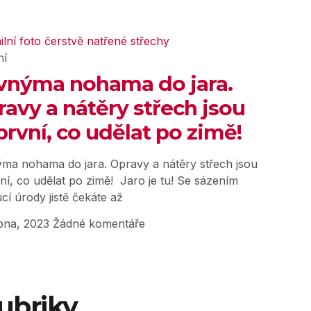
ní
vnýma nohama do jara.
avy a nátěry střech jsou
první, co udělat po zimě!
ma nohama do jara. Opravy a nátěry střech jsou
ní, co udělat po zimě! Jaro je tu! Se sázením
cí úrody jistě čekáte až
bna, 2023
Žádné komentáře
ubriky