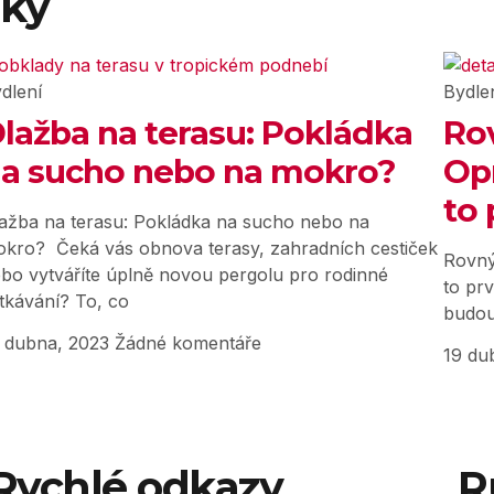
nky
dlení
Bydle
lažba na terasu: Pokládka
Ro
a sucho nebo na mokro?
Opr
to 
ažba na terasu: Pokládka na sucho nebo na
kro? Čeká vás obnova terasy, zahradních cestiček
Rovný
bo vytváříte úplně novou pergolu pro rodinné
to prv
tkávání? To, co
budou
 dubna, 2023
Žádné komentáře
19 du
Rychlé odkazy
R