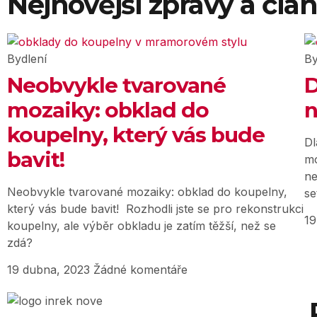
Nejnovější zprávy a člá
Bydlení
By
Neobvykle tvarované
D
mozaiky: obklad do
n
koupelny, který vás bude
Dl
bavit!
mo
ne
Neobvykle tvarované mozaiky: obklad do koupelny,
se
který vás bude bavit! Rozhodli jste se pro rekonstrukci
19
koupelny, ale výběr obkladu je zatím těžší, než se
zdá?
19 dubna, 2023
Žádné komentáře