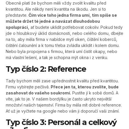
Obecně platí že bychom měli vždy zvolit kvalitu před
kvantitou. Ale někdy není kvantita na škodu. Jen si to
představte.
Čím více toho jedna firma umí, tím spíše se
můžete držet té jedné a navázat dlouhodobou
spolupráci,
ať budete uklidit potřebovat cokoliv. Pokud tedy
jde o hloubkový úklid domácnosti, nebo celého domu, dbejte
na to, aby měla firma v nabídce mytí oken, čištění koberců,
čištění čalounění a k tomu třeba zvládla uklidit i kolem domu.
Nebo byla propojena s firmou, která umí čistit okapy, nebo
má vlastní lešení, a tak je schopna mýt okna i z venku.
Typ číslo 2: Reference
Tady bychom měli zase upřednostnit kvalitu před kvantitou.
Firmu vybírejte pečlivě.
Přece jen ta, kterou zvolíte, bude
zasahovat do vašeho soukromí.
Pustíte jí k sobě domů. A
víte, jak to je. V našem bordýlku je často ukryto největší
množství našich tajemství. Firma by měla mít dobré reference.
Ať už je vyčtete na google nebo vám ji doporučí vaši známí.
Typ číslo 3: Personál a celkový