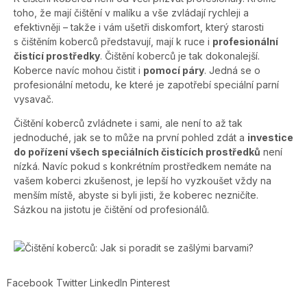
toho, že mají čištění v malíku a vše zvládají rychleji a
efektivněji – takže i vám ušetři diskomfort, který starosti
s čištěním koberců představují, mají k ruce i
profesionální
čistící prostředky
. Čištění koberců je tak dokonalejší.
Koberce navíc mohou čistit i
pomocí páry
. Jedná se o
profesionální metodu, ke které je zapotřebí speciální parní
vysavač.
Čištění koberců zvládnete i sami, ale není to až tak
jednoduché, jak se to může na první pohled zdát a
investice
do pořízení všech speciálních čistících prostředků
není
nízká. Navíc pokud s konkrétním prostředkem nemáte na
vašem koberci zkušenost, je lepší ho vyzkoušet vždy na
menším místě, abyste si byli jisti, že koberec nezničíte.
Sázkou na jistotu je čištění od profesionálů.
Facebook
Twitter
LinkedIn
Pinterest