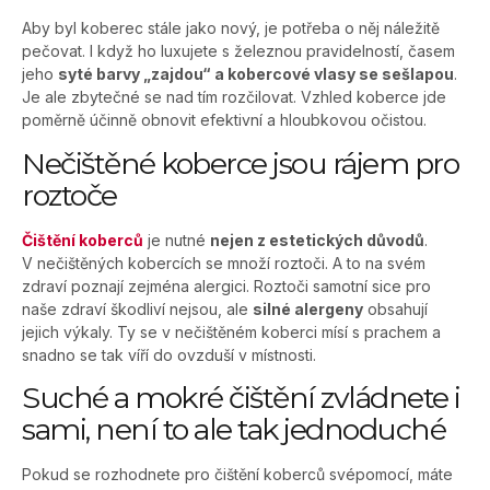
Aby byl koberec stále jako nový, je potřeba o něj náležitě
pečovat. I když ho luxujete s železnou pravidelností, časem
jeho
syté barvy „zajdou“ a kobercové vlasy se sešlapou
.
Je ale zbytečné se nad tím rozčilovat. Vzhled koberce jde
poměrně účinně obnovit efektivní a hloubkovou očistou.
Nečištěné koberce jsou rájem pro
roztoče
Čištění koberců
je nutné
nejen z estetických důvodů
.
V nečištěných kobercích se množí roztoči. A to na svém
zdraví poznají zejména alergici. Roztoči samotní sice pro
naše zdraví škodliví nejsou, ale
silné alergeny
obsahují
jejich výkaly. Ty se v nečištěném koberci mísí s prachem a
snadno se tak víří do ovzduší v místnosti.
Suché a mokré čištění zvládnete i
sami, není to ale tak jednoduché
Pokud se rozhodnete pro čištění koberců svépomocí, máte