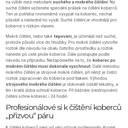
na výběr mezi metodami
suchého a mokrého čištění
. Na
suché čištění seženete speciální prášek na čištění koberců.
Ten je potřeba rovnoměrně vysypat na koberec, nechat
působit a následně ho vysát. Suché čištění je vhodnější pro
koberce s nízkým vlasem.
Mokré čištění, nebo také
tepování
, je účinnější než suché,
protože působí více do hloubky. Pro mokré čištění vytvořte
roztok dle návodu na obalu čistícího prostředku a roztok
naneste po celé ploše koberce. Dále postupujte podle
návodu na přípravku. Nezapomeňte na to, že
koberec po
mokrém čištění musí dokonale vyschnout
. Další metodou
mokrého čištění je strojové mokré čištění, při němž je čistící
roztok zapracován do koberce pod tlakem. Výhodou
strojového mokrého čištění
je dokonalé odsátí tekutiny, a
tím i kratší doba schnutí koberce. Při běžném (nestrojovém)
čištění schne koberec i 24 hodin.
Profesionálové si k čištění koberců
„přizvou“ páru
K čištění koberců není od věci přizvat profesionály. Kromě