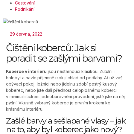
Cestování
Podnikání
29 června, 2022
Čištění koberců: Jak si
poradit se zašlými barvami?
Koberce v interiéru
jsou nestárnoucí klasikou. Zútulní i
holobyt a navíc příjemně izolují chlad od podlahy. Ať už váš
obývací pokoj, ložnici nebo jídelnu zdobí pestrý kusový
koberec, nebo jste dali přednost celoplošnému koberci
v minimalistickém jednobarevném provedení, jistě jste na něj
pyšní. Vkusně vybraný koberec je prvním krokem ke
krásnému interiéru.
Zašlé barvy a sešlapané vlasy – jak
na to, aby byl koberec jako nový?