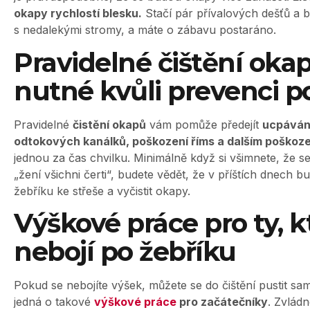
okapy rychlostí blesku.
Stačí pár přívalových dešťů a b
s nedalekými stromy, a máte o zábavu postaráno.
Pravidelné čištění okap
nutné kvůli prevenci p
Pravidelné
čistění okapů
vám pomůže předejít
ucpáván
odtokových kanálků, poškození říms a dalším poškoz
jednou za čas chvilku. Minimálně když si všimnete, že s
„žení všichni čerti“, budete vědět, že v příštích dnech bu
žebříku ke střeše a vyčistit okapy.
Výškové práce pro ty, kt
nebojí po žebříku
Pokud se nebojíte výšek, můžete se do čištění pustit sam
jedná o takové
výškové práce
pro začátečníky
. Zvládn