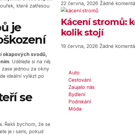
22 června, 2026
Žádné komentá
ouřek, které zatřesou
Kácení stromů: k
ů je
kolik stojí
oškození
19 června, 2026
Žádné komentá
í okapových svodů,
ením
. Udělejte si na něj
e zase jednou za okny
Auto
de ideální vylézt po
Cestování
Zaujalo nás
eří se
Bydlení
Podnikání
Móda
i. Řekli bychom, že se
ete je i sami, pokud