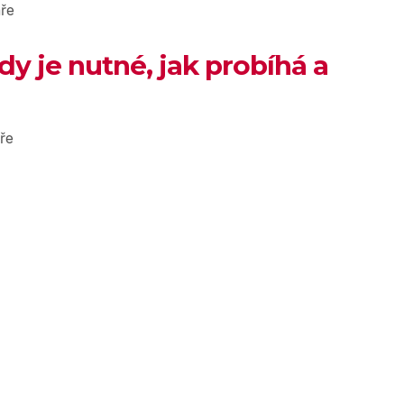
ře
dy je nutné, jak probíhá a
ře