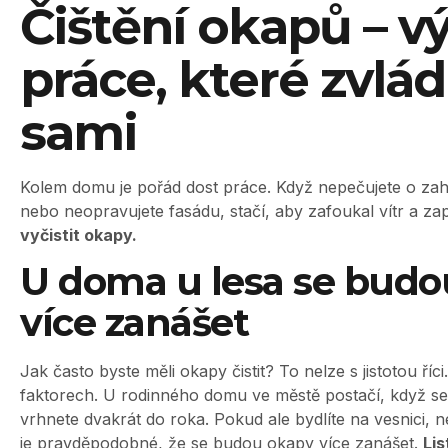
Čištění okapů – v
práce, které zvlád
sami
Kolem domu je pořád dost práce. Když nepečujete o zahr
nebo neopravujete fasádu, stačí, aby zafoukal vítr a zap
vyčistit okapy.
U doma u lesa se budo
více zanášet
Jak často byste měli okapy čistit? To nelze s jistotou říc
faktorech. U rodinného domu ve městě postačí, když se
vrhnete dvakrát do roka. Pokud ale bydlíte na vesnici, n
je pravděpodobné, že se budou okapy více zanášet.
Lis