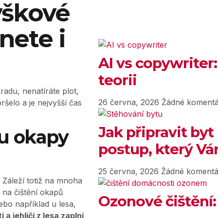
ýškové
nete i
AI vs copywriter:
teorii
adu, nenatíráte plot,
26 června, 2026
Žádné komentá
ršelo a je nejvyšší čas
Jak připravit byt
u okapy
postup, který Vám
25 června, 2026
Žádné komentá
i. Záleží totiž na mnoha
 na čištění okapů
Ozonové čištění:
ebo například u lesa,
tí a jehličí z lesa zaplní