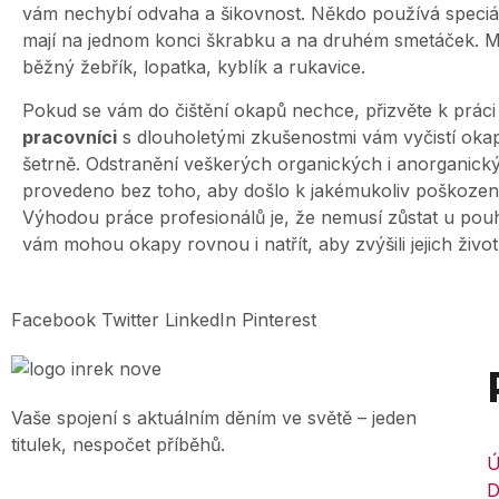
vám nechybí odvaha a šikovnost. Někdo používá speciáln
mají na jednom konci škrabku a na druhém smetáček. Mi
běžný žebřík, lopatka, kyblík a rukavice.
Pokud se vám do čištění okapů nechce, přizvěte k práci
pracovníci
s dlouholetými zkušenostmi vám vyčistí oka
šetrně. Odstranění veškerých organických i anorganick
provedeno bez toho, aby došlo k jakémukoliv poškození
Výhodou práce profesionálů je, že nemusí zůstat u pouhé
vám mohou okapy rovnou i natřít, aby zvýšili jejich život
Facebook
Twitter
LinkedIn
Pinterest
Vaše spojení s aktuálním děním ve světě – jeden
titulek, nespočet příběhů.
Ú
D