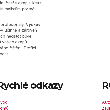
í čističe okapů, které
nimalistům postačí
 profesionály.
Výškoví
py účinně a zároveň
ých nečistot bude
 vašich okapů.
ho čištění. Profíci
nost.
Rychlé odkazy
R
vod
Aut
omů
Zauj