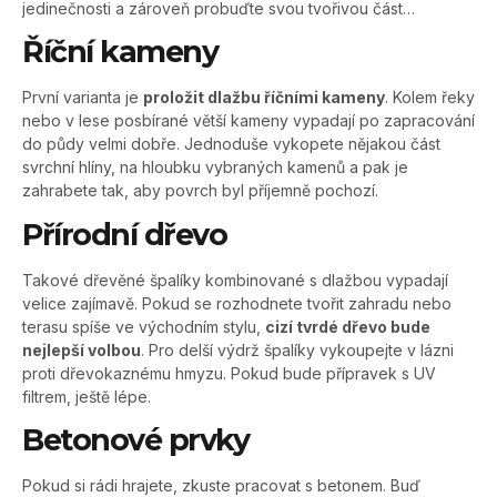
jedinečnosti a zároveň probuďte svou tvořivou část…
Říční kameny
První varianta je
proložit dlažbu říčními kameny
. Kolem řeky
nebo v lese posbírané větší kameny vypadají po zapracování
do půdy velmi dobře. Jednoduše vykopete nějakou část
svrchní hlíny, na hloubku vybraných kamenů a pak je
zahrabete tak, aby povrch byl příjemně pochozí.
Přírodní dřevo
Takové dřevěné špalíky kombinované s dlažbou vypadají
velice zajímavě. Pokud se rozhodnete tvořit zahradu nebo
terasu spíše ve východním stylu,
cizí tvrdé dřevo bude
nejlepší volbou
. Pro delší výdrž špalíky vykoupejte v lázni
proti dřevokaznému hmyzu. Pokud bude přípravek s UV
filtrem, ještě lépe.
Betonové prvky
Pokud si rádi hrajete, zkuste pracovat s betonem. Buď