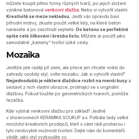
můžete koupit přímo formy různých tvarů, po jejich složení
vznikne betonová
venkovní dlažba
. Nebo si vytvořit vlastní.
Kreativitě se meze nekladou.
Jestli vás opravdu baví
přírodní motivy, zkuste použít velké listy, na které beton
nanesete a po zaschnutí sejmete.
Do betonu se perfektně
opíše celé žilkování i kresba listu.
Můžete je použít jako
samostatné „kameny“ tvořící úzké cesty.
Mozaika
Jestliže jste raději při zemi, ale přece jen chcete vnést do
zahrady osobitý styl, volte mozaiku. Jak si vytvořit vlastní?
Nejjednodušší je některé dlaždice rozbít na menší kusy
a
sestavit z nich vlastní obrazce, prolínající se s originální
dlažbou. Pokud toužíte po geometrických tvarech, pomůže
řezačka.
Kde vybírat venkovní dlažbu pro základ? Jedině
v showroomech KERAMIKA SOUKUP a.s. Potkáte tady velké
množství kreativních prodejců, kteří s vámi rádi proberou i
tyto neobvyklé možnosti tvoření. Dejte nám do komentářů
vědět, jaký styl vyzkoušíte vy.