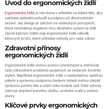
Úvod do ergonomických židlí
Ergonomická židle
je navržena s ohledem na lidské tělo, aby
nabízela optimální pohodlí a podporu při dlouhodobém
sezení. Její design je založen na vědeckých principech,
které minimalizují negativní vlivy dlouhého sezení na židli.
Oproti běžným židlím mají ergonomické židle několik
klíčových prvků, které přinášejí výhody pro naše zdraví.
Zdravotní přínosy
ergonomických židlí
Ergonomické židle mohou pomoci předcházet a zmírňovat
řadu zdravotních problémů spojených se sedavým životním
stylem. Například ergonomické židle s nastavitelnou opěrkou
páteře a správnou podporou bederní oblasti mohou zlepšit
správnou polohu těla a snížit riziko bolestí zad. Další výhody
zahrnují zlepšení krevního oběhu, uvolnění svalů a snížení
únavy.
Klíčové prvky ergonomických