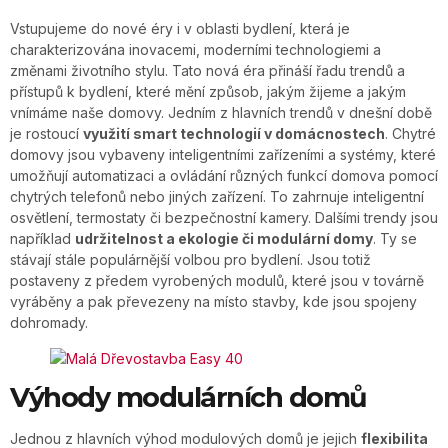
Vstupujeme do nové éry i v oblasti bydlení, která je
charakterizována inovacemi, moderními technologiemi a
změnami životního stylu. Tato nová éra přináší řadu trendů a
přístupů k bydlení, které mění způsob, jakým žijeme a jakým
vnímáme naše domovy. Jedním z hlavních trendů v dnešní době
je rostoucí
využití smart technologií v domácnostech
. Chytré
domovy jsou vybaveny inteligentními zařízeními a systémy, které
umožňují automatizaci a ovládání různých funkcí domova pomocí
chytrých telefonů nebo jiných zařízení. To zahrnuje inteligentní
osvětlení, termostaty či bezpečnostní kamery. Dalšími trendy jsou
například
udržitelnost a ekologie či modulární domy
. Ty se
stávají stále populárnější volbou pro bydlení. Jsou totiž
postaveny z předem vyrobených modulů, které jsou v továrně
vyráběny a pak převezeny na místo stavby, kde jsou spojeny
dohromady.
Výhody modulárních domů
Jednou z hlavních výhod modulových domů je jejich
flexibilita