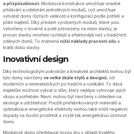
a přizpůsobivost.
Modulová konstrukce umožňuje snadné
přidávání a odebírání jednotlivých modulů, což umožňuje
vytvářet domy různých velikostí a konfigurací podle potřeb a
přání majitelů. Díky předem vyrobených modulů, které jsou
vytvořeny v továrně a poté převezeny na místo stavby, je
proces stavby mnohem rychlejší a efektivnější než u tradičních
zděných domů. To znamená
nižší náklady pracovní sílu
a
kratší dobu stavby.
Inovativní design
Díky technologickým pokrokům a kreativitě architektů mohou být
tyto domy navrženy
ve velké škále stylů a designů
, od
moderních a minimalistických po tradiční a rustikální. To dává
majitelům možnost vybrat si dům, který nejlépe vyhovuje jejich
vkusu a potřebám. Navíc mohou být navrženy s ohledem na
ekologii a udržitelnost. Použití prefabrikovaných materiálů a
optimalizace energetické efektivity mohou také snížit negativní
dopady na životní prostředí a zvýšit tak energetickou účinnost
domu.
Modulové domy představují novou éru v oblasti trvalého