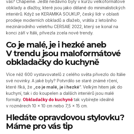
vás? Chápeme. Ještě nedávno byly v kurzu velkoformátové
obklady a dlažby, které jsou jako dělané do minimalistických
interiérů. Když se KERAMIKA SOUKUP, český lídr v oblasti
prodeje moderních obkladů a dlažeb, vrátila z letošního
mezinárodního veletrhu CERSAIE 2022, který se konal na
konci září v Itálii, přivezla zcela nové trendy.
Co je malé, je i hezké aneb
V trendu jsou maloformátové
obkladačky do kuchyně
Více něž 600 vystavovatelů z celého světa přivezlo do Itálie
své novinky. A jaké byly? Potvrdilo se staré známé rčení,
které říká, že „
co je malé, je i hezké
“. Velkým hitem jak do
kuchyní, tak i do koupelen a dalších interiérů jsou malé
formáty.
Obkladačky do kuchyně
tak vybírejte ideálně
v rozměrech 10 x 10 cm nebo 7,5 x 15 cm.
Hledáte opravdovou stylovku?
Máme pro vás tip