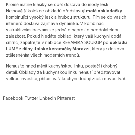
Kromě matné klasiky se opět dostává do módy lesk.
Nejnovější kolekce obkladů představují
malé obkladačky
kombinující vysoký lesk a hrubou strukturu. Tím se do vašich
interiérů dostává zajímavá dynamika. V kombinaci
s atraktivními barvami se jedná o naprosto neodolatelnou
záležitost. Pokud hledáte obklad, který vaší kuchyni dodá
šmrnc, zapátrejte v nabídce KERAMIKA SOUKUP po
obkladu
LUME z dílny italské keramičky Marazzi
, který je doslova
ztělesněním všech moderních trendů.
Nemusíte hned měnit kuchyňskou linku, postačí i drobný
detail. Obklady za kuchyňskou linku nemusí představovat
velkou investici, přitom vaší kuchyni dodají zcela novou tvář.
Facebook
Twitter
LinkedIn
Pinterest