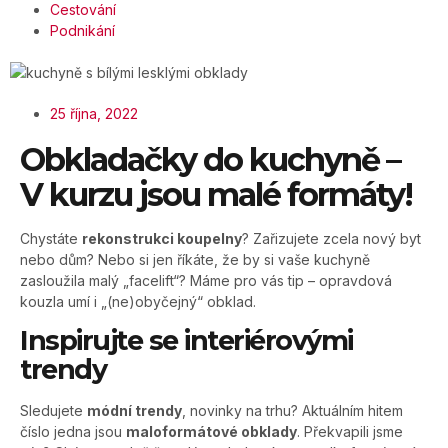
Cestování
Podnikání
25 října, 2022
Obkladačky do kuchyně –
V kurzu jsou malé formáty!
Chystáte
rekonstrukci koupelny
? Zařizujete zcela nový byt
nebo dům? Nebo si jen říkáte, že by si vaše kuchyně
zasloužila malý „facelift“? Máme pro vás tip – opravdová
kouzla umí i „(ne)obyčejný“ obklad.
Inspirujte se interiérovými
trendy
Sledujete
módní trendy
, novinky na trhu? Aktuálním hitem
číslo jedna jsou
maloformátové obklady
. Překvapili jsme