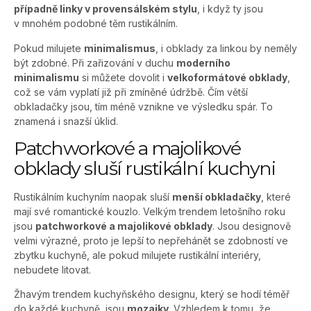
případně linky v provensálském stylu
, i když ty jsou
v mnohém podobné těm rustikálním.
Pokud milujete
minimalismus
, i obklady za linkou by neměly
být zdobné. Při zařizování v duchu
moderního
minimalismu
si můžete dovolit i
velkoformátové obklady
,
což se vám vyplatí již při zmíněné údržbě. Čím větší
obkladačky jsou, tím méně vznikne ve výsledku spár. To
znamená i snazší úklid.
Patchworkové a majolikové
obklady sluší rustikální kuchyni
Rustikálním kuchyním naopak sluší
menší obkladačky
, které
mají své romantické kouzlo. Velkým trendem letošního roku
jsou
patchworkové a majolikové obklady
. Jsou designově
velmi výrazné, proto je lepší to nepřehánět se zdobností ve
zbytku kuchyně, ale pokud milujete rustikální interiéry,
nebudete litovat.
Žhavým trendem kuchyňského designu, který se hodí téměř
do každé kuchyně, jsou
mozaiky
. Vzhledem k tomu, že