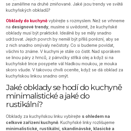
se zaměříme na druhé zmiňované. Jaké jsou trendy ve světě
kuchyňských obkladů?
Obklady do kuchyně
vybírejte s rozmyslem. Než se vrhneme
na
designové trendy
, musíme si uvědomit, že kuchyňské
obklady musí být praktické. Ideálně by se měly snadno
udržovat. Jejich povrch by neměl být příliš porézní, aby se
z nich snadno omývaly nečistoty. Co si budeme povídat,
všichni to známe. V kuchyni je stále co čistit. Nad sporákem
se linou páry z hrnců, z pánvičky stříká olej a když si na
kuchyňské lince posypete vál hladkou moukou, je mouka
skoro všude. V takovou chvíli oceníte, když se dá obklad za
kuchyňskou linkou snadno omýt.
Jaké obklady se hodí do kuchyně
minimalistické a jaké do
rustikální?
Obklady za kuchyňskou linku vybírejte
s ohledem na
celkové zařízení kuchyně
. Kuchyňské linky rozlišujeme
minimalistické, rustikální, skandinávské, klasické a